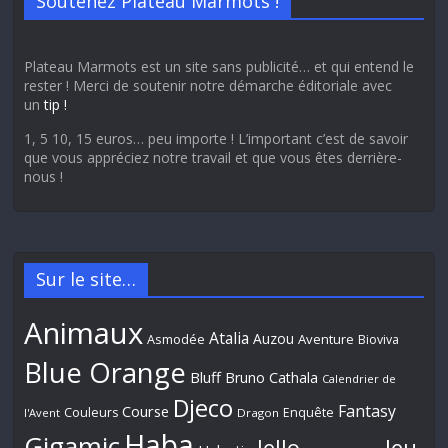
Soutenez Plateau Marmots !
Plateau Marmots est un site sans publicité… et qui entend le
rester ! Merci de soutenir notre démarche éditoriale avec
un
tip !
1, 5 10, 15 euros… peu importe ! L’important c’est de savoir
que vous appréciez notre travail et que vous êtes derrière-
nous !
Sur le site…
Animaux
Atalia
Auzou
Aventure
Asmodée
Bioviva
Blue Orange
Bluff
Bruno Cathala
Calendrier de
Djeco
Fantasy
Course
Couleurs
Enquête
l'Avent
Dragon
Haba
Gigamic
Jeu
Iello