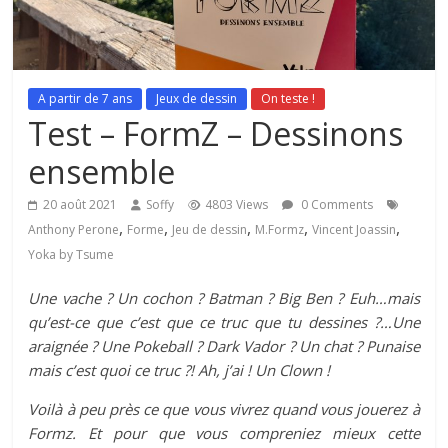
A partir de 7 ans
Jeux de dessin
On teste !
Test – FormZ – Dessinons
ensemble
20 août 2021
Soffy
4803 Views
0 Comments
,
,
,
,
,
Anthony Perone
Forme
Jeu de dessin
M.Formz
Vincent Joassin
Yoka by Tsume
Une vache ? Un cochon ? Batman ? Big Ben ? Euh…mais
qu’est-ce que c’est que ce truc que tu dessines ?…Une
araignée ? Une Pokeball ? Dark Vador ? Un chat ? Punaise
mais c’est quoi ce truc ?! Ah, j’ai !
Un Clown !
Voilà à peu près ce que vous vivrez quand vous jouerez à
Formz. Et pour que vous compreniez mieux cette