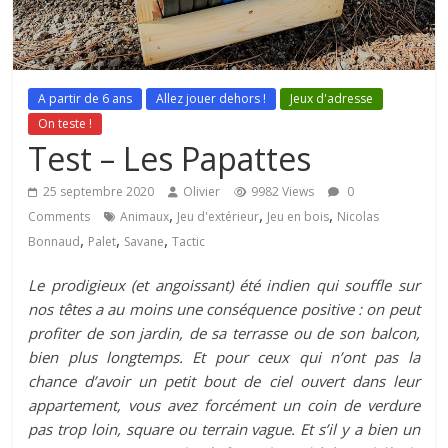
A partir de 6 ans
Allez jouer dehors !
Jeux d'adresse
On teste !
Test – Les Papattes
25 septembre 2020
Olivier
9982 Views
0
,
,
,
Comments
Animaux
Jeu d'extérieur
Jeu en bois
Nicolas
,
,
,
Bonnaud
Palet
Savane
Tactic
Le prodigieux (et angoissant) été indien qui souffle sur
nos têtes a au moins une conséquence positive : on peut
profiter de son jardin, de sa terrasse ou de son balcon,
bien plus longtemps. Et pour ceux qui n’ont pas la
chance d’avoir un petit bout de ciel ouvert dans leur
appartement, vous avez forcément un coin de verdure
pas trop loin, square ou terrain vague. Et s’il y a bien un