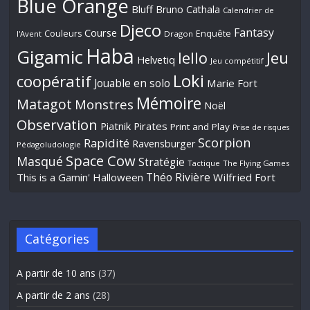
Blue Orange
Bluff
Bruno Cathala
Calendrier de
Djeco
Fantasy
Course
Couleurs
Enquête
l'Avent
Dragon
Haba
Gigamic
Jeu
Iello
Helvetiq
Jeu compétitif
Loki
coopératif
Jouable en solo
Marie Fort
Mémoire
Matagot
Monstres
Noël
Observation
Piatnik
Pirates
Print and Play
Prise de risques
Scorpion
Rapidité
Ravensburger
Pédagoludologie
Space Cow
Masqué
Stratégie
Tactique
The Flying Games
Théo Rivière
This is a Gamin' Halloween
Wilfried Fort
Catégories
A partir de 10 ans
(37)
A partir de 2 ans
(28)