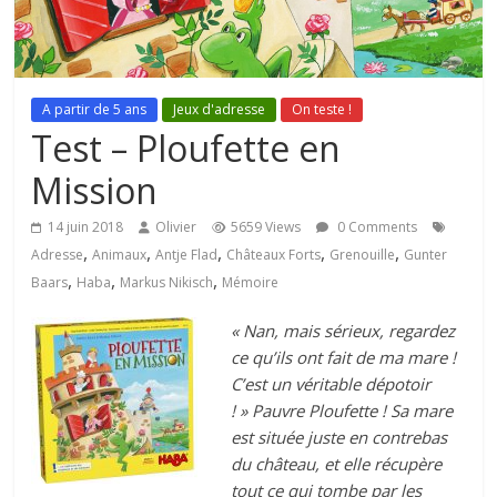
A partir de 5 ans
Jeux d'adresse
On teste !
Test – Ploufette en
Mission
14 juin 2018
Olivier
5659 Views
0 Comments
,
,
,
,
,
Adresse
Animaux
Antje Flad
Châteaux Forts
Grenouille
Gunter
,
,
,
Baars
Haba
Markus Nikisch
Mémoire
« Nan, mais sérieux, regardez
ce qu’ils ont fait de ma mare !
C’est un véritable dépotoir
! »
Pauvre Ploufette ! Sa mare
est située juste en contrebas
du château, et elle récupère
tout ce qui tombe par les