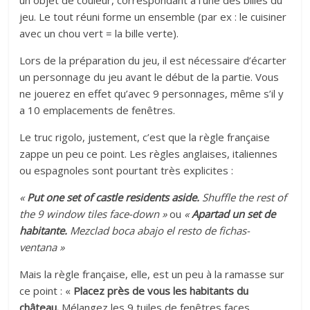
un objet de couleur, correspondant à l’une des billes du
jeu. Le tout réuni forme un ensemble (par ex : le cuisiner
avec un chou vert = la bille verte).
Lors de la préparation du jeu, il est nécessaire d’écarter
un personnage du jeu avant le début de la partie. Vous
ne jouerez en effet qu’avec 9 personnages, même s’il y
a 10 emplacements de fenêtres.
Le truc rigolo, justement, c’est que la règle française
zappe un peu ce point. Les règles anglaises, italiennes
ou espagnoles sont pourtant très explicites :
«
Put one set of castle residents aside.
Shuffle the rest of
the 9 window tiles face-down »
ou
«
Apartad un set de
habitante.
Mezclad boca abajo el resto de fichas-
ventana »
Mais la règle française, elle, est un peu à la ramasse sur
ce point : «
Placez près de vous les habitants du
château.
Mélangez les 9 tuiles de fenêtres faces