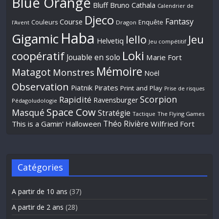
Blue Orange
Bluff
Bruno Cathala
Calendrier de
Djeco
Fantasy
Course
Couleurs
Enquête
l'Avent
Dragon
Haba
Gigamic
Jeu
Iello
Helvetiq
Jeu compétitif
Loki
coopératif
Jouable en solo
Marie Fort
Mémoire
Matagot
Monstres
Noël
Observation
Piatnik
Pirates
Print and Play
Prise de risques
Scorpion
Rapidité
Ravensburger
Pédagoludologie
Space Cow
Masqué
Stratégie
Tactique
The Flying Games
Théo Rivière
This is a Gamin' Halloween
Wilfried Fort
Catégories
A partir de 10 ans
(37)
A partir de 2 ans
(28)