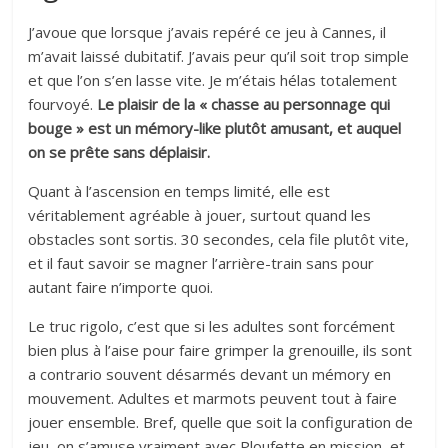
J’avoue que lorsque j’avais repéré ce jeu à Cannes, il
m’avait laissé dubitatif. J’avais peur qu’il soit trop simple
et que l’on s’en lasse vite. Je m’étais hélas totalement
fourvoyé.
Le plaisir de la « chasse au personnage qui
bouge » est un mémory-like plutôt amusant, et auquel
on se prête sans déplaisir.
Quant à l’ascension en temps limité, elle est
véritablement agréable à jouer, surtout quand les
obstacles sont sortis. 30 secondes, cela file plutôt vite,
et il faut savoir se magner l’arrière-train sans pour
autant faire n’importe quoi.
Le truc rigolo, c’est que si les adultes sont forcément
bien plus à l’aise pour faire grimper la grenouille, ils sont
a contrario souvent désarmés devant un mémory en
mouvement. Adultes et marmots peuvent tout à faire
jouer ensemble. Bref, quelle que soit la configuration de
jeu, on s’amuse vraiment avec Ploufette en mission, et