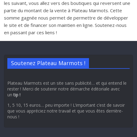
les suivant, vous allez vers des boutiques qui reversent une
partie du montant de la vente à Plateau Marmots. Cette
somme gagnée nous permet de permettre de développer
le site et de financer son maintien en ligne. Soutenez-nous
en passant par ces liens !
Soutenez Plateau Marmots !
Plateau Marmots est un site sans publicité… et qui entend le
rester ! Merci de soutenir notre démarche éditoriale avec
un
tip !
1, 5 10, 15 euros… peu importe ! L’important c’est de savoir
que vous appréciez notre travail et que vous êtes derrière-
nous !