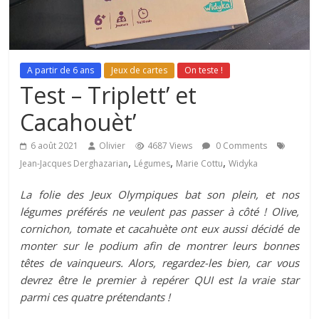
A partir de 6 ans
Jeux de cartes
On teste !
Test – Triplett’ et
Cacahouèt’
6 août 2021
Olivier
4687 Views
0 Comments
,
,
,
Jean-Jacques Derghazarian
Légumes
Marie Cottu
Widyka
La folie des Jeux Olympiques bat son plein, et nos
légumes préférés ne veulent pas passer à côté ! Olive,
cornichon, tomate et cacahuète ont eux aussi décidé de
monter sur le podium afin de montrer leurs bonnes
têtes de vainqueurs. Alors, regardez-les bien, car vous
devrez être le premier à repérer QUI est la vraie star
parmi ces quatre prétendants !