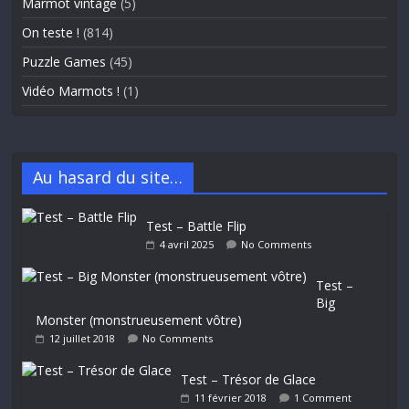
Marmot vintage
(5)
On teste !
(814)
Puzzle Games
(45)
Vidéo Marmots !
(1)
Au hasard du site…
Test – Battle Flip
4 avril 2025
No Comments
Test –
Big
Monster (monstrueusement vôtre)
12 juillet 2018
No Comments
Test – Trésor de Glace
11 février 2018
1 Comment