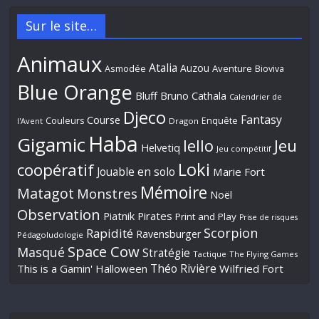
Sur le site…
Animaux
Atalia
Auzou
Aventure
Asmodée
Bioviva
Blue Orange
Bluff
Bruno Cathala
Calendrier de
Djeco
Fantasy
Course
Couleurs
Enquête
l'Avent
Dragon
Haba
Gigamic
Jeu
Iello
Helvetiq
Jeu compétitif
Loki
coopératif
Jouable en solo
Marie Fort
Mémoire
Matagot
Monstres
Noël
Observation
Piatnik
Pirates
Print and Play
Prise de risques
Scorpion
Rapidité
Ravensburger
Pédagoludologie
Space Cow
Masqué
Stratégie
Tactique
The Flying Games
Théo Rivière
This is a Gamin' Halloween
Wilfried Fort