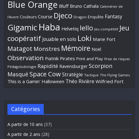
Blue Orange
Bluff
Bruno Cathala
Calendrier de
Djeco
Fantasy
Course
Couleurs
Enquête
l'Avent
Dragon
Haba
Gigamic
Jeu
Iello
Helvetiq
Jeu compétitif
Loki
coopératif
Jouable en solo
Marie Fort
Mémoire
Matagot
Monstres
Noël
Observation
Piatnik
Pirates
Print and Play
Prise de risques
Scorpion
Rapidité
Ravensburger
Pédagoludologie
Space Cow
Masqué
Stratégie
Tactique
The Flying Games
Théo Rivière
This is a Gamin' Halloween
Wilfried Fort
Catégories
A partir de 10 ans
(37)
A partir de 2 ans
(28)