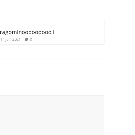
ragominooooooooo !
14 juin 2021
0