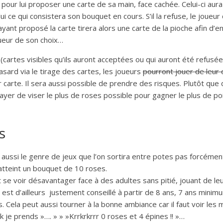
our lui proposer une carte de sa main, face cachée. Celui-ci aura le
 lui ce qui consistera son bouquet en cours. S’il la refuse, le joueu
yant proposé la carte tirera alors une carte de la pioche afin d’en
joueur de son choix…
 (cartes visibles qu’ils auront acceptées ou qui auront été refusé
sard via le tirage des cartes, les joueurs
pourront jouer de leur
r carte. Il sera aussi possible de prendre des risques. Plutôt qu
sayer de viser le plus de roses possible pour gagner le plus de po
s
is aussi le genre de jeux que l’on sortira entre potes pas forcéme
atteint un bouquet de 10 roses.
se voir désavantager face à des adultes sans pitié, jouant de leur
est d’ailleurs justement conseillé à partir de 8 ans, 7 ans minim
Cela peut aussi tourner à la bonne ambiance car il faut voir les 
k je prends »…. » » »Krrkrkrrr 0 roses et 4 épines !! »…