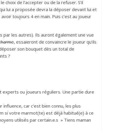
 choix de l’accepter ou de la refuser. S’il
r qui lui a proposée devra la déposer devant lui et
 avoir toujours 4 en main. Puis c’est au joueur
es par les autres). Ils auront également une vue
 charme
, essaieront de convaincre le joueur qu’ils
e déposer son bouquet dès un total de
ints ?
nt experts ou joueurs réguliers. Une partie dure
 influence, car c’est bien connu, les plus
um si votre marmot(te) est déjà habitué(e) à ce
moyens utilisés par certain.e.s » Tiens maman