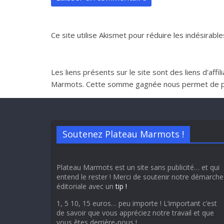
Ce site utilise Akismet pour réduire les indésirable
Les liens présents sur le site sont des liens d'aff
Marmots. Cette somme gagnée nous permet de perme
Soutenez Plateau Marmots !
Plateau Marmots est un site sans publicité… et qui
entend le rester ! Merci de soutenir notre démarche
éditoriale avec un
tip !
1, 5 10, 15 euros… peu importe ! L’important c’est
de savoir que vous appréciez notre travail et que
vous êtes derrière-nous !