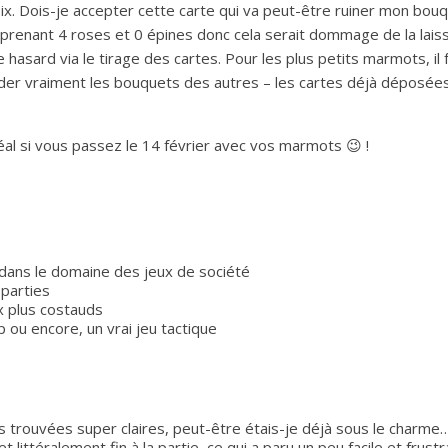
hoix. Dois-je accepter cette carte qui va peut-être ruiner mon bou
prenant 4 roses et 0 épines donc cela serait dommage de la laisse
 le hasard via le tirage des cartes. Pour les plus petits marmots, 
der vraiment les bouquets des autres – les cartes déjà déposées 
éal si vous passez le 14 février avec vos marmots 😉 !
 dans le domaine des jeux de société
 parties
x plus costauds
p ou encore, un vrai jeu tactique
as trouvées super claires, peut-être étais-je déjà sous le charme…
littéralement fin à la partie, ce qui a paru un peu facile et frust