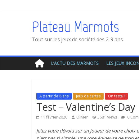
Plateau Marmots
Tout sur les jeux de société des 2-9 ans
L’ACTU DES MARMOTS
LES JEUX INC
A partir de 8 ans
Jeux de cartes
On teste !
Test – Valentine’s Day
11 février 2020
Olivier
3681 Views
0 Com
Jetez votre dévolu sur un joueur de votre choix 
n’est pas si simple, une rose épineuse de trop et 