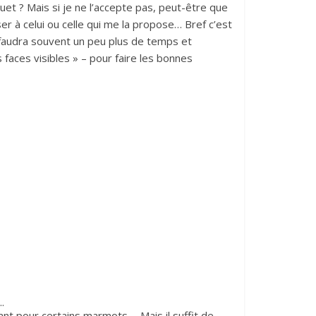
quet ? Mais si je ne l’accepte pas, peut-être que
r à celui ou celle qui me la propose… Bref c’est
il faudra souvent un peu plus de temps et
faces visibles » – pour faire les bonnes
.
rant pour certains marmots…. Mais il suffit de