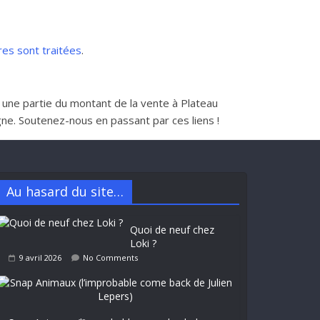
res sont traitées
.
nt une partie du montant de la vente à Plateau
e. Soutenez-nous en passant par ces liens !
Au hasard du site…
Quoi de neuf chez
Loki ?
9 avril 2026
No Comments