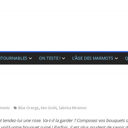
ONTOURNABLES
ON TESTE !
L’ÂGE DES MARMOTS
Q
,
,
ments
Blue Orange
Ken Gruhl
Sabrina Miramon
et tendez-lui une rose. Va-t-il la garder ? Composez vos bouquets
voilà votre bouquet ruiné ! Parfois, il est plus prudent de savoir 