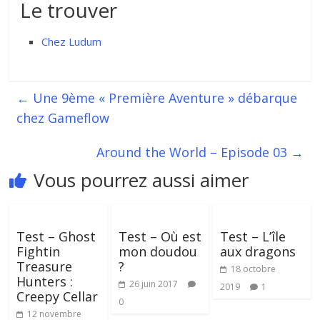
Le trouver
Chez Ludum
←
Une 9ème « Première Aventure » débarque
chez Gameflow
Around the World – Episode 03
→
Vous pourrez aussi aimer
Test – Ghost
Test – Où est
Test – L’île
Fightin
mon doudou
aux dragons
Treasure
?
18 octobre
Hunters :
26 juin 2017
2019
1
Creepy Cellar
0
12 novembre