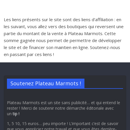
Les liens présents sur le site sont des liens d'affiliation : en
les suivant, vous allez vers des boutiques qui reversent une
partie du montant de la vente à Plateau Marmots. Cette
somme gagnée nous permet de permettre de développer
le site et de financer son maintien en ligne. Soutenez-nous
en passant par ces liens !
Soutenez Plateau Marmots !
Plateau Marmots est un site sans publicité… et qui entend le
rester ! Merci de soutenir notre démarche éditoriale avec
un
tip !
1, 5 10, 15 euros… peu importe ! L’important c’est de savoir
que vous appréciez notre travail et que vous êtes derrière-