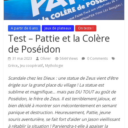
A partir de 6 ans
Jeux de plateaux
On teste !
Test – Pattie et la Colère
de Poséidon
31 mai 2023
Olivier
5644 Views
0 Comments
,
,
Grèce
Jeu coopératif
Mythologie
Scandale chez les Dieux : une statue de Zeus vient d’être
érigée sur la grand place du village ! La statue est
sublime et magnifique… mais pas DU TOUT au goût de
Poséidon, le frère de Zeus. Il est terriblement jaloux, et
bien décidé à montrer son mécontentement en semant
panique et destruction. Heureusement, Pattie, jeune
souris aventurière, se fait fort d’aider un Jason vieillissant
à rétablir la situation ! Parviendra-t-elle à apaiser la