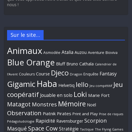
nous !
Sur le site…
Animaux
Atalia
Auzou
Aventure
Asmodée
Bioviva
Blue Orange
Bluff
Bruno Cathala
Calendrier de
Djeco
Fantasy
Course
Couleurs
Enquête
l'Avent
Dragon
Haba
Gigamic
Jeu
Iello
Helvetiq
Jeu compétitif
Loki
coopératif
Jouable en solo
Marie Fort
Mémoire
Matagot
Monstres
Noël
Observation
Piatnik
Pirates
Print and Play
Prise de risques
Scorpion
Rapidité
Ravensburger
Pédagoludologie
Space Cow
Masqué
Stratégie
Tactique
The Flying Games