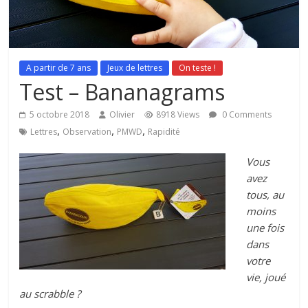
A partir de 7 ans
Jeux de lettres
On teste !
Test – Bananagrams
5 octobre 2018
Olivier
8918 Views
0 Comments
,
,
,
Lettres
Observation
PMWD
Rapidité
Vous
avez
tous, au
moins
une fois
dans
votre
vie, joué
au scrabble ?