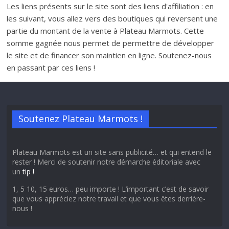
Les liens présents sur le site sont des liens d'affiliation : en
les suivant, vous allez vers des boutiques qui reversent une
partie du montant de la vente à Plateau Marmots. Cette
somme gagnée nous permet de permettre de développer
le site et de financer son maintien en ligne. Soutenez-nous
en passant par ces liens !
Soutenez Plateau Marmots !
Plateau Marmots est un site sans publicité… et qui entend le
rester ! Merci de soutenir notre démarche éditoriale avec
un
tip !
1, 5 10, 15 euros… peu importe ! L’important c’est de savoir
que vous appréciez notre travail et que vous êtes derrière-
nous !