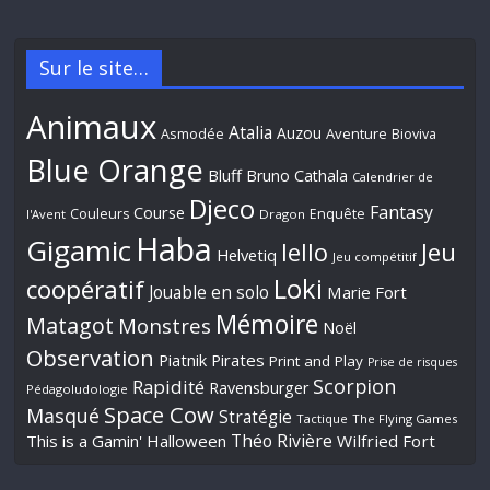
Sur le site…
Animaux
Atalia
Auzou
Aventure
Asmodée
Bioviva
Blue Orange
Bluff
Bruno Cathala
Calendrier de
Djeco
Fantasy
Course
Couleurs
Enquête
l'Avent
Dragon
Haba
Gigamic
Jeu
Iello
Helvetiq
Jeu compétitif
Loki
coopératif
Jouable en solo
Marie Fort
Mémoire
Matagot
Monstres
Noël
Observation
Piatnik
Pirates
Print and Play
Prise de risques
Scorpion
Rapidité
Ravensburger
Pédagoludologie
Space Cow
Masqué
Stratégie
Tactique
The Flying Games
Théo Rivière
This is a Gamin' Halloween
Wilfried Fort