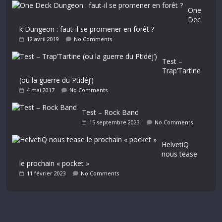
One
Dec
k Dungeon : faut-il se promener en forêt ?
12 avril 2019
No Comments
Test –
Trap’Tartine
(ou la guerre du Ptidéj’)
4 mai 2017
No Comments
Test – Rock Band
15 septembre 2023
No Comments
HelvetiQ
nous tease
le prochain « pocket »
11 février 2023
No Comments