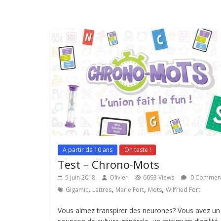
A partir de 10 ans
On teste !
Test – Chrono-Mots
5 juin 2018
Olivier
6693 Views
0 Commen
,
,
,
,
Gigamic
Lettres
Marie Fort
Mots
Wilfried Fort
Vous aimez transpirer des neurones? Vous avez un