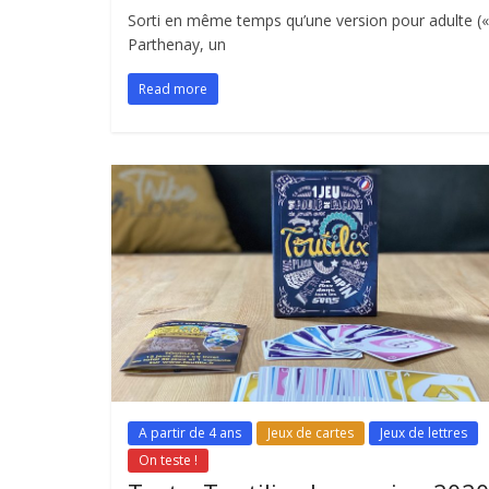
Sorti en même temps qu’une version pour adulte (« S
Parthenay, un
Read more
A partir de 4 ans
Jeux de cartes
Jeux de lettres
On teste !