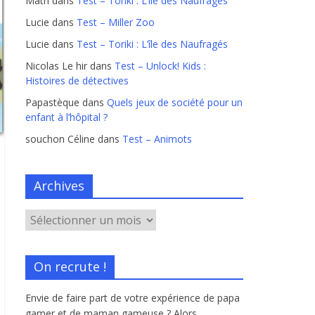
Math
dans
Test – Toriki : L’île des Naufragés
Lucie
dans
Test – Miller Zoo
Lucie
dans
Test – Toriki : L’île des Naufragés
Nicolas Le hir
dans
Test – Unlock! Kids :
Histoires de détectives
Papastèque
dans
Quels jeux de société pour un
enfant à l’hôpital ?
souchon Céline
dans
Test – Animots
Archives
On recrute !
Envie de faire part de votre expérience de papa
gamer et de maman gameuse ? Alors