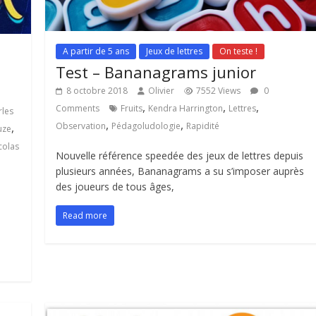
A partir de 5 ans
Jeux de lettres
On teste !
Test – Bananagrams junior
8 octobre 2018
Olivier
7552 Views
0
,
,
,
Comments
Fruits
Kendra Harrington
Lettres
rles
,
,
,
Observation
Pédagoludologie
Rapidité
uze
colas
Nouvelle référence speedée des jeux de lettres depuis
plusieurs années, Bananagrams a su s’imposer auprès
des joueurs de tous âges,
Read more