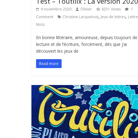
Test – Toutilix : La version 2020
9 novembre 2020
Olivier
4251 Views
1
,
,
Comment
Christine Larquetout
Jeux de lettres
Lettr
Mots
En bonne littéraire, amoureuse, depuis toujours de
lecture et de l’écriture, forcément, dès que j’ai
découvert les jeux de
Read more