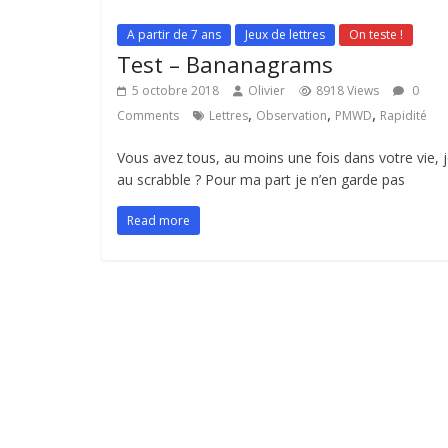
A partir de 7 ans
Jeux de lettres
On teste !
Test – Bananagrams
5 octobre 2018
Olivier
8918 Views
0
,
,
,
Comments
Lettres
Observation
PMWD
Rapidité
Vous avez tous, au moins une fois dans votre vie, 
au scrabble ? Pour ma part je n’en garde pas
Read more