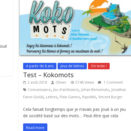
joué
A partir de 8 ans
Jeux de lettres
On teste !
Test – Kokomots
2 août 2018
Olivier
5748 Views
1 Comment
,
,
,
Connaissance
Jeu d'ambiance
Johan Benvenuto
Jonathan
,
,
,
,
Favre-Godal
Lettres
Pixie Games
Rapidité
Vincent Burger
Cela faisait longtemps que je n’avais pas joué à un jeu
de société basé sur des mots… Peut-être que cela
Read more