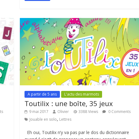
A partir de 5 ans
L'actu des marmots
Toutilix : une boîte, 35 jeux
ts
9 mai 2017
Olivier
3388 Views
0 Comments
,
Jouable en solo
Lettres
Eh oui, Toutilix n’y va pas par le dos du dictionnaire