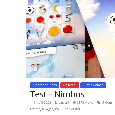
A partir de 7 ans
On teste !
Puzzle Games
Test – Nimbus
7 août 2023
Vincent
3373 Views
3 Comm
,
,
Lettres
Nuages
Paul-Henri Argiot