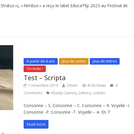
tratus »), « Nimbus » a reçu le label Educa’Flip 2023 au Festival de
A partir de 6 ans
Jeux de cartes
Jeux de lettres
On teste !
Test – Scripta
1 novembre 2019
Olivier
4126 Views
0
,
,
Comments
Aliadys Games
Lettres
Ludistri
Consonne – S. Consonne – C. Consonne – R. Voyelle -I.
Consonne -P. Consonne -T. Voyelle – A. En 7
Read more