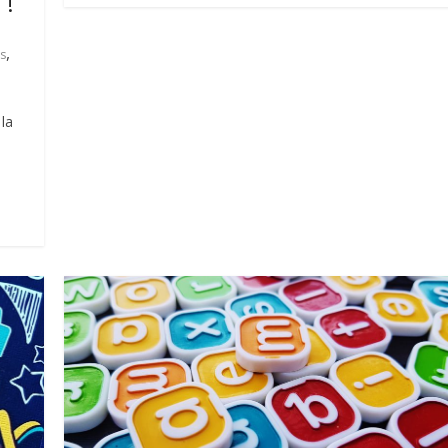
 !
,
es
 la