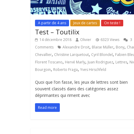
A partir de 4 ans
Jeux de cartes
On teste !
Test – Toutilix
14 décembre 2018
Olivier
6323 Views
3
,
,
,
Comments
Alexandre Droit
Blaise Müller
Bony
Cha
,
,
,
Chevallier
Christine Larquetout
Cyril Blondel
Fabien Ble
,
,
,
,
Florent Toscano
Hervé Marly
Juan Rodriguez
Lettres
Ni
,
,
Bourgoin
Roberto Fraga
Yves Hirschfeld
Quoi que l’on fasse, les jeux de lettres sont bien
souvent classés dans des catégories assez
déprimantes qui riment avec
Read more