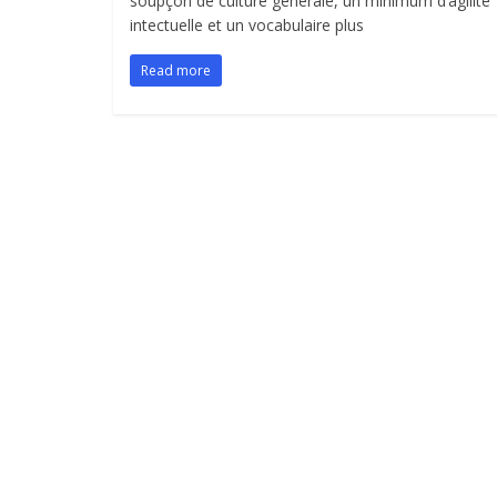
soupçon de culture générale, un minimum d’agilité
intectuelle et un vocabulaire plus
Read more