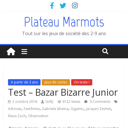
Plateau Marmots
Tout sur les jeux de société des 2-9 ans
A partir de 3 ans
Jeux de cartes
On teste !
Test – Bazar Bizarre Junior
2 octobre 2018
Soffy
9122 Views
0 Comments
,
,
,
,
,
Adresse
Fantômes
Gabriela Silveira
Gigamic
Jacques Zeimet
,
Klaus Zoch
Observation