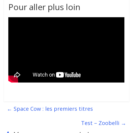
Pour aller plus loin
←
Space Cow : les premiers titres
Test – Zoobelli
→