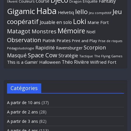
Djeco
Fantasy
Course
Couleurs
Enquête
l'Avent
Dragon
Haba
Gigamic
Jeu
Iello
Helvetiq
Jeu compétitif
Loki
coopératif
Jouable en solo
Marie Fort
Mémoire
Matagot
Monstres
Noël
Observation
Piatnik
Pirates
Print and Play
Prise de risques
Scorpion
Rapidité
Ravensburger
Pédagoludologie
Space Cow
Masqué
Stratégie
Tactique
The Flying Games
Théo Rivière
This is a Gamin' Halloween
Wilfried Fort
Catégories
A partir de 10 ans
(37)
A partir de 2 ans
(28)
A partir de 3 ans
(82)
A partir de 4 ans
(113)