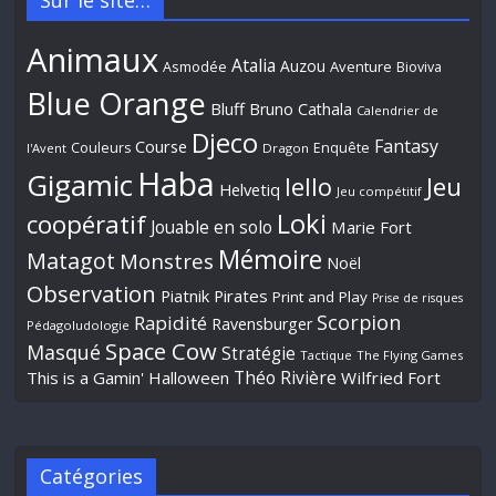
Sur le site…
Animaux
Atalia
Auzou
Aventure
Asmodée
Bioviva
Blue Orange
Bluff
Bruno Cathala
Calendrier de
Djeco
Fantasy
Course
Couleurs
Enquête
l'Avent
Dragon
Haba
Gigamic
Jeu
Iello
Helvetiq
Jeu compétitif
Loki
coopératif
Jouable en solo
Marie Fort
Mémoire
Matagot
Monstres
Noël
Observation
Piatnik
Pirates
Print and Play
Prise de risques
Scorpion
Rapidité
Ravensburger
Pédagoludologie
Space Cow
Masqué
Stratégie
Tactique
The Flying Games
Théo Rivière
This is a Gamin' Halloween
Wilfried Fort
Catégories