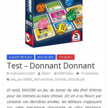
A partir de 8 ans
Jeux de dés
On teste !
Test – Donnant Donnant
4 décembre 2020
Olivier
6099 Views
0 Comments
,
,
,
,
dés
Jens MERKL
Roll and write
Schmidt
Ulrich BLUM
Et voilà, ENCORE un jeu de lancer de dés (Roll N’Write
pour les intimes) au banc d’essai. On en a vu fleurir par
centaine ces dernières années, les éditeurs s’appuyant
sur cette mécanique charmante et ultra tendance.