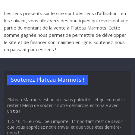
Les liens présents sur le site sont des liens d'affiliation : en
les suivant, vous allez vers des boutiques qui reversent une
partie du montant de la vente à Plateau Marmots. Cette
somme gagnée nous permet de permettre de développer
le site et de financer son maintien en ligne. Soutenez-nous
en passant par ces liens !
Soutenez Plateau Marmots !
Plateau Marmots est un site sans publicité… et qui entend le
rester ! Merci de soutenir notre démarche éditoriale avec
un
tip !
1, 5 10, 15 euros… peu importe ! L’important c’est de savoir
que vous appréciez notre travail et que vous êtes derrière-
nous !