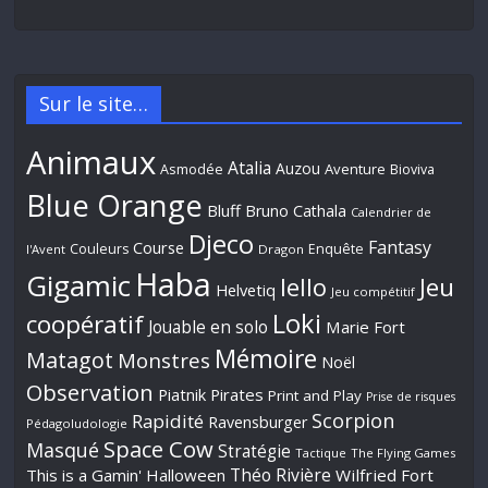
Sur le site…
Animaux
Atalia
Auzou
Aventure
Asmodée
Bioviva
Blue Orange
Bluff
Bruno Cathala
Calendrier de
Djeco
Fantasy
Course
Couleurs
Enquête
l'Avent
Dragon
Haba
Gigamic
Jeu
Iello
Helvetiq
Jeu compétitif
Loki
coopératif
Jouable en solo
Marie Fort
Mémoire
Matagot
Monstres
Noël
Observation
Piatnik
Pirates
Print and Play
Prise de risques
Scorpion
Rapidité
Ravensburger
Pédagoludologie
Space Cow
Masqué
Stratégie
Tactique
The Flying Games
Théo Rivière
This is a Gamin' Halloween
Wilfried Fort