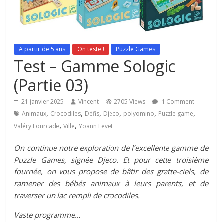
A partir de 5 ans
On teste !
Puzzle Games
Test – Gamme Sologic
(Partie 03)
21 janvier 2025
Vincent
2705 Views
1 Comment
,
,
,
,
,
,
Animaux
Crocodiles
Défis
Djeco
polyomino
Puzzle game
,
,
Valéry Fourcade
Ville
Yoann Levet
On continue notre exploration de l’excellente gamme de
Puzzle Games, signée Djeco. Et pour cette troisième
fournée, on vous propose de bâtir des gratte-ciels, de
ramener des bébés animaux à leurs parents, et de
traverser un lac rempli de crocodiles.
Vaste programme…