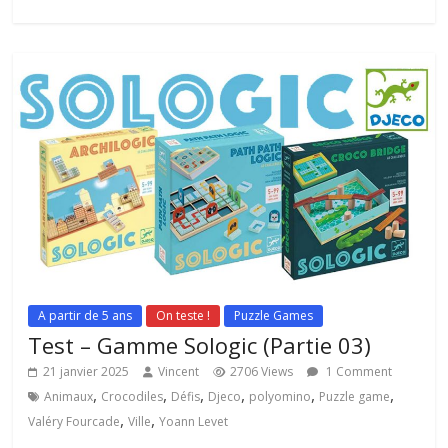
A partir de 5 ans
On teste !
Puzzle Games
Test – Gamme Sologic (Partie 03)
21 janvier 2025
Vincent
2706 Views
1 Comment
,
,
,
,
,
,
Animaux
Crocodiles
Défis
Djeco
polyomino
Puzzle game
,
,
Valéry Fourcade
Ville
Yoann Levet