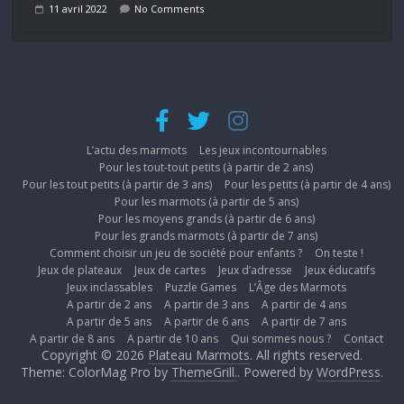
11 avril 2022
No Comments
L’actu des marmots
Les jeux incontournables
Pour les tout-tout petits (à partir de 2 ans)
Pour les tout petits (à partir de 3 ans)
Pour les petits (à partir de 4 ans)
Pour les marmots (à partir de 5 ans)
Pour les moyens grands (à partir de 6 ans)
Pour les grands marmots (à partir de 7 ans)
Comment choisir un jeu de société pour enfants ?
On teste !
Jeux de plateaux
Jeux de cartes
Jeux d’adresse
Jeux éducatifs
Jeux inclassables
Puzzle Games
L’Âge des Marmots
A partir de 2 ans
A partir de 3 ans
A partir de 4 ans
A partir de 5 ans
A partir de 6 ans
A partir de 7 ans
A partir de 8 ans
A partir de 10 ans
Qui sommes nous ?
Contact
Copyright © 2026
Plateau Marmots
. All rights reserved.
Theme: ColorMag Pro by
ThemeGrill.
. Powered by
WordPress
.