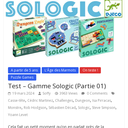
A partir de 5 ans
L'Âge des Marmots
On teste !
Puzzle Games
Test – Gamme Sologic (Partie 01)
19 mars 2024
Soffy
3963 Views
0 Comments
,
,
,
,
,
Casse-tête
Cédric Martinez
Challenges
Dungeon
Isa Pirracas
,
,
,
,
,
Monstre
Rob Hodgson
Sébastien Décad
Sologic
Steve Simpson
Yoann Levet
Cela fait un petit moment qu’on en parlait près de la