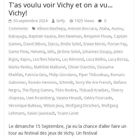
T’as voulu voir Vichy et on a vu…
Vichy!
30 septembre 2024
Soffy
1925 Views
0
,
,
,
,
Comments
Allison Machepy
Antonin Boccara
Atalia
Auzou
,
,
,
,
Babayaga
Baptiste Vaiana
Ben Newman
Benjamin Flouw
Captain
,
,
,
,
,
,
Games
David Sitbon
Djeco
Emilie Soleil
Erwan Morin
Florian Fay
,
,
,
,
,
Game Flow
Helvetiq
Iello
Jérôme Soleil
Johannes Goupy
Julien
,
,
,
,
,
,
Bigot
Kajoo
Les fées hilares
Luc Rémond
Luca Bellini
Luca Borsa
,
,
,
Marko Renko
Mathilde Malburet
Olivier Danchin
Oussama
,
,
,
,
Khelifati
Patricia Geis
Philip Giordano
Piper Thibodeau
Romaric
,
,
,
,
Galonnier
Roméo Hennion
Schmidt
Sorry We Are French
Stefano
,
,
,
,
Negro
The Flying Games
Théo Rivière
Thibault Kraeber
Thierry
,
,
,
,
chapeau
Uwe Rosenberg
Vaiana Hinault
Valéry Fourcade
,
,
,
Véronique Bulteau
Wilson Jeux
Wolfgang Dirscherl
Wolfgang
,
,
Lehmann
Xavier Jauneault
Yoann Levet
Le dimanche 15 Septembre, j’ai eu la chance d’aller faire un
tour au festival des jeux de Vichy. Un festival