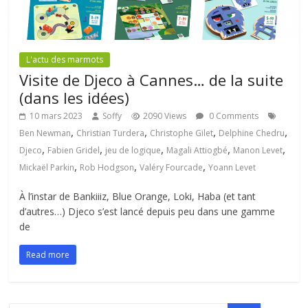
L'actu des marmots
Visite de Djeco à Cannes… de la suite
(dans les idées)
10 mars 2023
Soffy
2090 Views
0 Comments
,
,
,
,
Ben Newman
Christian Turdera
Christophe Gilet
Delphine Chedru
,
,
,
,
,
Djeco
Fabien Gridel
jeu de logique
Magali Attiogbé
Manon Levet
,
,
,
Mickaël Parkin
Rob Hodgson
Valéry Fourcade
Yoann Levet
À l’instar de Bankiiiz, Blue Orange, Loki, Haba (et tant
d’autres…) Djeco s’est lancé depuis peu dans une gamme
de
Read more