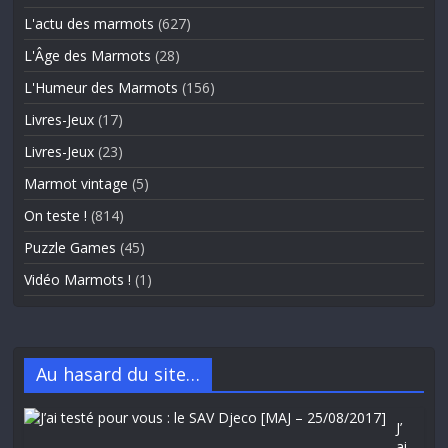
L'actu des marmots
(627)
L'Âge des Marmots
(28)
L'Humeur des Marmots
(156)
Livres-Jeux
(17)
Livres-Jeux
(23)
Marmot vintage
(5)
On teste !
(814)
Puzzle Games
(45)
Vidéo Marmots !
(1)
Au hasard du site…
J’
ai