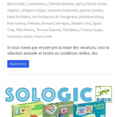
,
,
,
,
,
Blue Cocker
Cartaventura
Clément Gustave
Djeco
Florian Sirieix
,
,
,
,
Gigamic
Grégoire Largey
Guilaume Desportes
Jeanne Landart
,
,
,
Julien Prothière
Les Fondations de l'Imaginaire
Madeleine Deny
,
,
,
,
Pixie Games
Prétexte
Romain Caterdjian
Shintaro Ono
Space
,
,
,
,
,
Cow
Théo Rivière
Thomas Dupont
Tiki Edition
Tommy Paupe
,
,
Vacances
Valise
Yoann Levet
Si vous n’avez pas encore pris la route des vacances, voici la
sélection annuelle et testée en conditions réelles, des
Read more