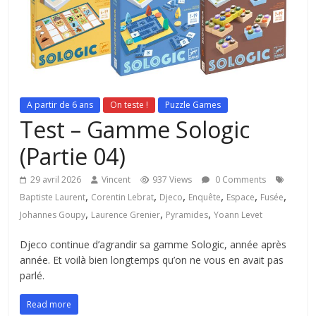
A partir de 6 ans
On teste !
Puzzle Games
Test – Gamme Sologic
(Partie 04)
29 avril 2026
Vincent
937 Views
0 Comments
,
,
,
,
,
,
Baptiste Laurent
Corentin Lebrat
Djeco
Enquête
Espace
Fusée
,
,
,
Johannes Goupy
Laurence Grenier
Pyramides
Yoann Levet
Djeco continue d’agrandir sa gamme Sologic, année après
année. Et voilà bien longtemps qu’on ne vous en avait pas
parlé.
Read more