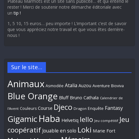
Plateau Marmots est un site sans publicité… et qui entend le
rester ! Merci de soutenir notre démarche éditoriale avec
un
tip !
1, 5 10, 15 euros… peu importe ! L’important c’est de savoir
que vous appréciez notre travail et que vous êtes derrière-
nous !
Sur le site…
Animaux
Atalia
Auzou
Aventure
Asmodée
Bioviva
Blue Orange
Bluff
Bruno Cathala
Calendrier de
Djeco
Fantasy
Course
Couleurs
Enquête
l'Avent
Dragon
Haba
Gigamic
Jeu
Iello
Helvetiq
Jeu compétitif
Loki
coopératif
Jouable en solo
Marie Fort