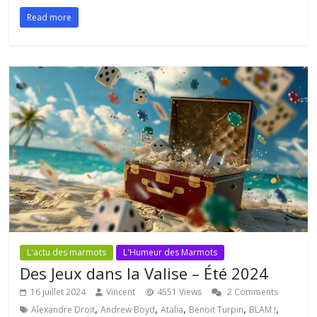
Read more
L'actu des marmots
L'Humeur des Marmots
Des Jeux dans la Valise – Été 2024
16 juillet 2024
Vincent
4551 Views
2 Comments
,
,
,
,
,
Alexandre Droit
Andrew Boyd
Atalia
Benoit Turpin
BLAM !