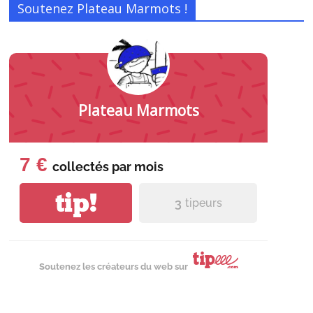
Soutenez Plateau Marmots !
Plateau Marmots
7 €
collectés par
mois
tip!
3
tipeurs
Soutenez les créateurs du web sur