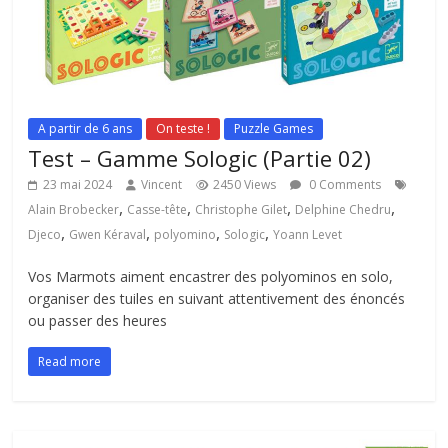
A partir de 6 ans
On teste !
Puzzle Games
Test – Gamme Sologic (Partie 02)
23 mai 2024
Vincent
2450 Views
0 Comments
,
,
,
,
Alain Brobecker
Casse-tête
Christophe Gilet
Delphine Chedru
,
,
,
,
Djeco
Gwen Kéraval
polyomino
Sologic
Yoann Levet
Vos Marmots aiment encastrer des polyominos en solo,
organiser des tuiles en suivant attentivement des énoncés
ou passer des heures
Read more