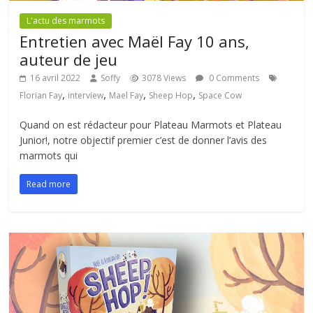
L'actu des marmots
Entretien avec Maël Fay 10 ans,
auteur de jeu
16 avril 2022
Soffy
3078 Views
0 Comments
,
,
,
,
Florian Fay
interview
Mael Fay
Sheep Hop
Space Cow
Quand on est rédacteur pour Plateau Marmots et Plateau
Junior!, notre objectif premier c’est de donner l’avis des
marmots qui
Read more