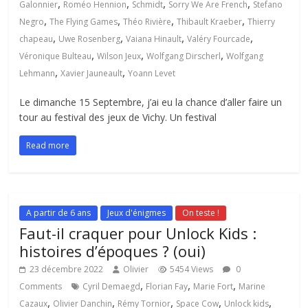
,
,
,
,
Galonnier
Roméo Hennion
Schmidt
Sorry We Are French
Stefano
,
,
,
,
Negro
The Flying Games
Théo Rivière
Thibault Kraeber
Thierry
,
,
,
,
chapeau
Uwe Rosenberg
Vaiana Hinault
Valéry Fourcade
,
,
,
Véronique Bulteau
Wilson Jeux
Wolfgang Dirscherl
Wolfgang
,
,
Lehmann
Xavier Jauneault
Yoann Levet
Le dimanche 15 Septembre, j’ai eu la chance d’aller faire un
tour au festival des jeux de Vichy. Un festival
Read more
A partir de 6 ans
Jeux d'énigmes
On teste !
Faut-il craquer pour Unlock Kids :
histoires d’époques ? (oui)
23 décembre 2022
Olivier
5454 Views
0
,
,
,
Comments
Cyril Demaegd
Florian Fay
Marie Fort
Marine
,
,
,
,
,
Cazaux
Olivier Danchin
Rémy Tornior
Space Cow
Unlock kids