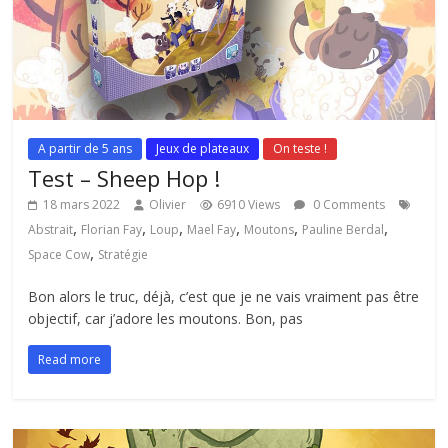
A partir de 5 ans
Jeux de plateaux
On teste !
Test – Sheep Hop !
18 mars 2022
Olivier
6910 Views
0 Comments
,
,
,
,
,
,
Abstrait
Florian Fay
Loup
Mael Fay
Moutons
Pauline Berdal
,
Space Cow
Stratégie
Bon alors le truc, déjà, c’est que je ne vais vraiment pas être
objectif, car j’adore les moutons. Bon, pas
Read more