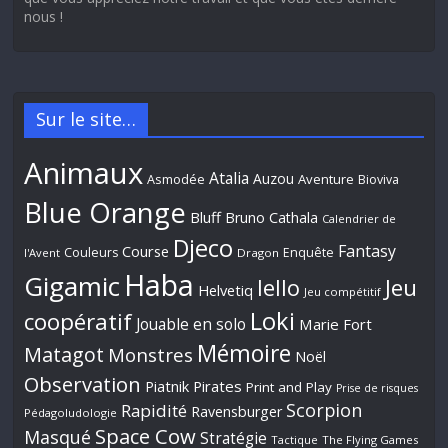
nous !
Sur le site…
Animaux
Atalia
Auzou
Aventure
Asmodée
Bioviva
Blue Orange
Bluff
Bruno Cathala
Calendrier de
Djeco
Fantasy
Course
Couleurs
Enquête
l'Avent
Dragon
Haba
Gigamic
Jeu
Iello
Helvetiq
Jeu compétitif
Loki
coopératif
Jouable en solo
Marie Fort
Mémoire
Matagot
Monstres
Noël
Observation
Piatnik
Pirates
Print and Play
Prise de risques
Scorpion
Rapidité
Ravensburger
Pédagoludologie
Space Cow
Masqué
Stratégie
Tactique
The Flying Games