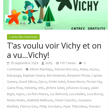
L'actu des marmots
T’as voulu voir Vichy et on
a vu…Vichy!
30 septembre 2024
Soffy
1917 Views
0
,
,
,
,
Comments
Allison Machepy
Antonin Boccara
Atalia
Auzou
,
,
,
,
Babayaga
Baptiste Vaiana
Ben Newman
Benjamin Flouw
Captain
,
,
,
,
,
,
Games
David Sitbon
Djeco
Emilie Soleil
Erwan Morin
Florian Fay
,
,
,
,
,
Game Flow
Helvetiq
Iello
Jérôme Soleil
Johannes Goupy
Julien
,
,
,
,
,
,
Bigot
Kajoo
Les fées hilares
Luc Rémond
Luca Bellini
Luca Borsa
,
,
,
Marko Renko
Mathilde Malburet
Olivier Danchin
Oussama
,
,
,
,
Khelifati
Patricia Geis
Philip Giordano
Piper Thibodeau
Romaric