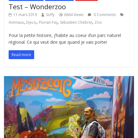
Test – Wonderzoo
11 mars 2019
Soffy
6664 Views
0 Comments
,
,
,
,
Animaux
Djeco
Florian Fay
Sébastien Chebret
Zoo
Pour la petite histoire, j’habite au coeur d’un parc naturel
régional. Ce qui veut dire que quand je vais porter
Read more