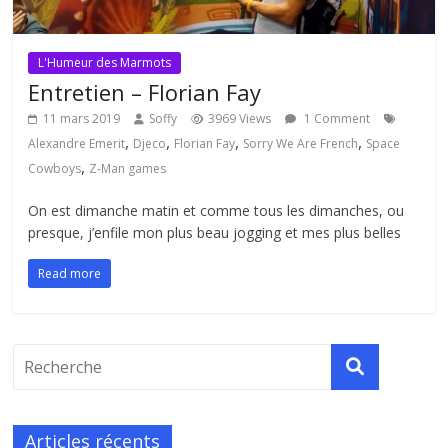
L'Humeur des Marmots
Entretien – Florian Fay
11 mars 2019
Soffy
3969 Views
1 Comment
,
,
,
,
Alexandre Emerit
Djeco
Florian Fay
Sorry We Are French
Space
,
Cowboys
Z-Man games
On est dimanche matin et comme tous les dimanches, ou
presque, j’enfile mon plus beau jogging et mes plus belles
Read more
Articles récents