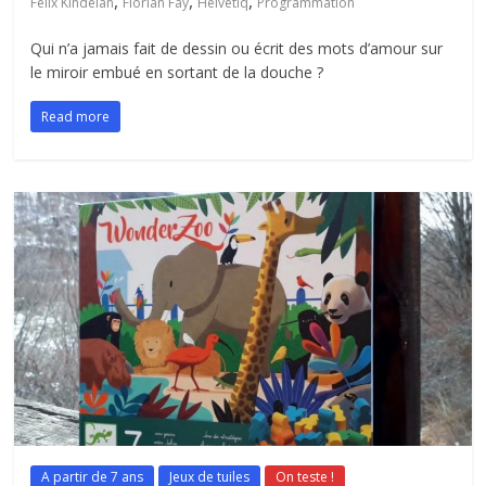
,
,
,
Felix Kindelán
Florian Fay
Helvetiq
Programmation
Qui n’a jamais fait de dessin ou écrit des mots d’amour sur
le miroir embué en sortant de la douche ?
Read more
A partir de 7 ans
Jeux de tuiles
On teste !