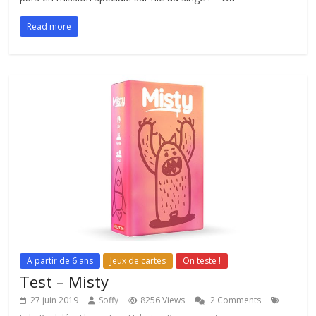
Read more
A partir de 6 ans
Jeux de cartes
On teste !
Test – Misty
27 juin 2019
Soffy
8256 Views
2 Comments