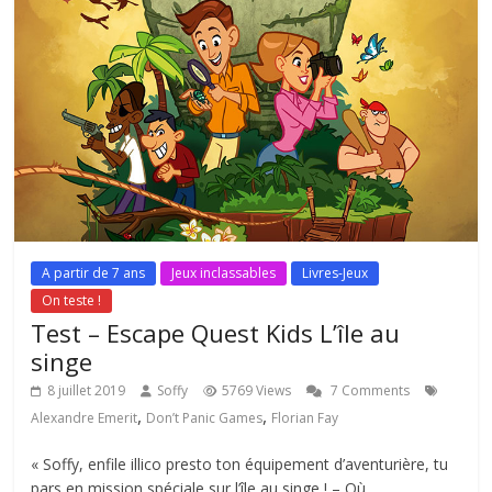
A partir de 7 ans
Jeux inclassables
Livres-Jeux
On teste !
Test – Escape Quest Kids L’île au
singe
8 juillet 2019
Soffy
5769 Views
7 Comments
,
,
Alexandre Emerit
Don’t Panic Games
Florian Fay
« Soffy, enfile illico presto ton équipement d’aventurière, tu
pars en mission spéciale sur l’île au singe ! – Où