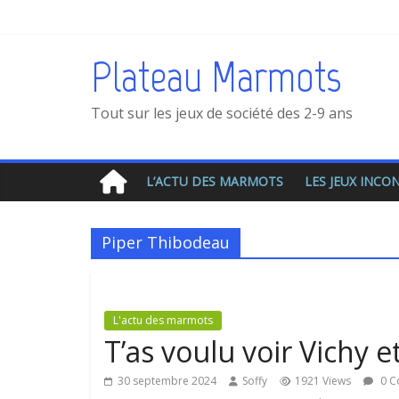
Plateau Marmots
Tout sur les jeux de société des 2-9 ans
L’ACTU DES MARMOTS
LES JEUX INC
Piper Thibodeau
L'actu des marmots
T’as voulu voir Vichy e
30 septembre 2024
Soffy
1921 Views
0 C