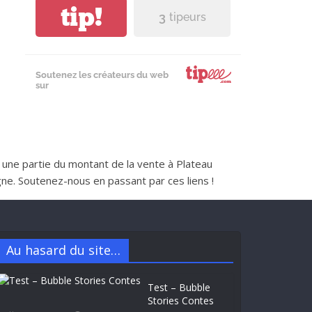
tip!
3
tipeurs
Soutenez les créateurs du web
sur
nt une partie du montant de la vente à Plateau
e. Soutenez-nous en passant par ces liens !
Au hasard du site…
Test – Bubble
Stories Contes