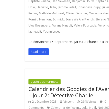
,
,
,
Baptiste Vaiana
Ben Newman
Benjamin Flouw
Captain 
,
,
,
,
,
Flow
Helvetiq
Iello
Jérôme Soleil
Johannes Goupy
Julie
,
,
,
Renko
Mathilde Malburet
Olivier Danchin
Oussama Kheli
,
,
,
Roméo Hennion
Schmidt
Sorry We Are French
Stefano 
,
,
,
Uwe Rosenberg
Vaiana Hinault
Valéry Fourcade
Véroniq
,
Jauneault
Yoann Levet
Le dimanche 15 Septembre, j’ai eu la chance d’aller f
Read more
L'actu des marmots
Calendrier des Goodies de l’Ave
– Jour 2: Détective Charlie
2 décembre 2023
Vincent
2648 Views
0
,
,
,
Comments
Calendrier de l'Avent
Loki
Noël
Noël20