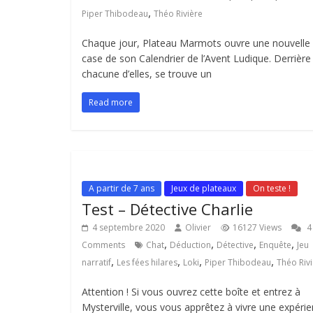
,
Piper Thibodeau
Théo Rivière
Chaque jour, Plateau Marmots ouvre une nouvelle
case de son Calendrier de l’Avent Ludique. Derrière
chacune d’elles, se trouve un
Read more
A partir de 7 ans
Jeux de plateaux
On teste !
Test – Détective Charlie
4 septembre 2020
Olivier
16127 Views
4
,
,
,
,
Comments
Chat
Déduction
Détective
Enquête
Jeu
,
,
,
,
narratif
Les fées hilares
Loki
Piper Thibodeau
Théo Riv
Attention ! Si vous ouvrez cette boîte et entrez à
Mysterville, vous vous apprêtez à vivre une expéri