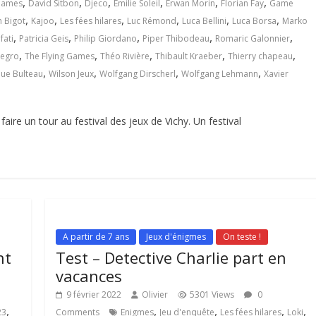
,
,
,
,
,
,
Games
David Sitbon
Djeco
Emilie Soleil
Erwan Morin
Florian Fay
Game
,
,
,
,
,
,
n Bigot
Kajoo
Les fées hilares
Luc Rémond
Luca Bellini
Luca Borsa
Marko
,
,
,
,
,
fati
Patricia Geis
Philip Giordano
Piper Thibodeau
Romaric Galonnier
,
,
,
,
,
Negro
The Flying Games
Théo Rivière
Thibault Kraeber
Thierry chapeau
,
,
,
,
ue Bulteau
Wilson Jeux
Wolfgang Dirscherl
Wolfgang Lehmann
Xavier
aire un tour au festival des jeux de Vichy. Un festival
A partir de 7 ans
Jeux d'énigmes
On teste !
nt
Test – Detective Charlie part en
vacances
9 février 2022
Olivier
5301 Views
0
,
,
,
,
,
23
Comments
Enigmes
Jeu d'enquête
Les fées hilares
Loki