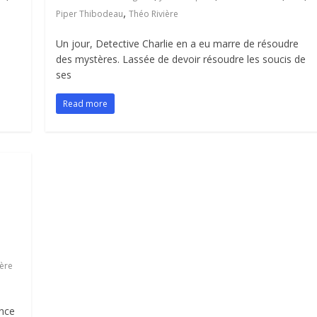
,
Piper Thibodeau
Théo Rivière
Un jour, Detective Charlie en a eu marre de résoudre
des mystères. Lassée de devoir résoudre les soucis de
ses
Read more
ière
ence