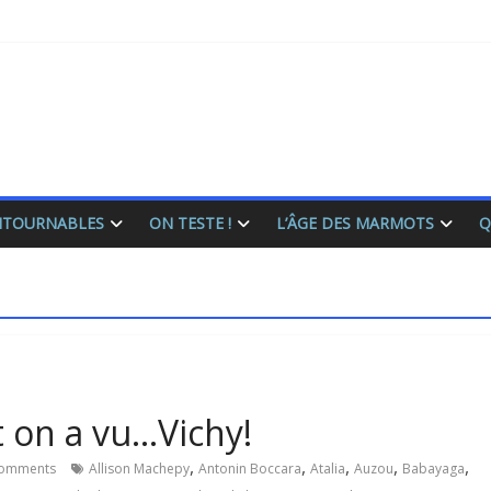
ONTOURNABLES
ON TESTE !
L’ÂGE DES MARMOTS
Q
t on a vu…Vichy!
,
,
,
,
,
omments
Allison Machepy
Antonin Boccara
Atalia
Auzou
Babayaga