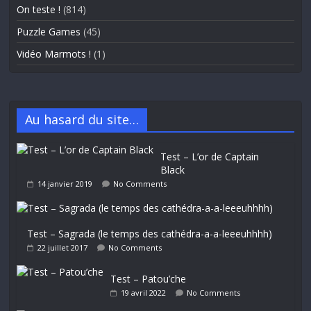
On teste !
(814)
Puzzle Games
(45)
Vidéo Marmots !
(1)
Au hasard du site…
Test – L’or de Captain
Black
14 janvier 2019
No Comments
Test – Sagrada (le temps des cathédra-a-a-leeeuhhhh)
22 juillet 2017
No Comments
Test – Patou’che
19 avril 2022
No Comments