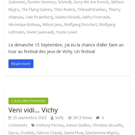
,
,
,
,
Galonnier
Roméo Hennion
Schmidt
Sorry We Are French
Stefano
,
,
,
,
Negro
The Flying Games
Théo Rivière
Thibault Kraeber
Thierry
,
,
,
,
chapeau
Uwe Rosenberg
Vaiana Hinault
Valéry Fourcade
,
,
,
Véronique Bulteau
Wilson Jeux
Wolfgang Dirscherl
Wolfgang
,
,
Lehmann
Xavier Jauneault
Yoann Levet
Le dimanche 15 Septembre, j’ai eu la chance d’aller faire un
tour au festival des jeux de Vichy. Un festival
Read more
L'actu des marmots
Veni vidi… Vichy
25 septembre 2023
Soffy
2813 Views
0
,
,
,
Comments
Anthony Perone
Antoni Guillen
Christine Alcouffe
,
,
,
,
,
Djeco
Dustlab
Fabrice Chazal
Game Flow
Glansimone Migoni