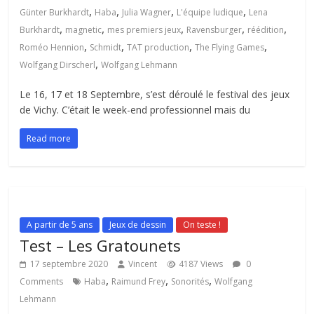
,
,
,
,
Günter Burkhardt
Haba
Julia Wagner
L'équipe ludique
Lena
,
,
,
,
,
Burkhardt
magnetic
mes premiers jeux
Ravensburger
réédition
,
,
,
,
Roméo Hennion
Schmidt
TAT production
The Flying Games
,
Wolfgang Dirscherl
Wolfgang Lehmann
Le 16, 17 et 18 Septembre, s’est déroulé le festival des jeux
de Vichy. C’était le week-end professionnel mais du
Read more
A partir de 5 ans
Jeux de dessin
On teste !
Test – Les Gratounets
17 septembre 2020
Vincent
4187 Views
0
,
,
,
Comments
Haba
Raimund Frey
Sonorités
Wolfgang
Lehmann