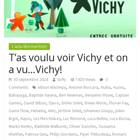
L'actu des marmots
T’as voulu voir Vichy et on
a vu…Vichy!
30 septembre 2024
Soffy
1920 Views
0
,
,
,
,
Comments
Allison Machepy
Antonin Boccara
Atalia
Auzou
,
,
,
,
Babayaga
Baptiste Vaiana
Ben Newman
Benjamin Flouw
Captain
,
,
,
,
,
,
Games
David Sitbon
Djeco
Emilie Soleil
Erwan Morin
Florian Fay
,
,
,
,
,
Game Flow
Helvetiq
Iello
Jérôme Soleil
Johannes Goupy
Julien
,
,
,
,
,
,
Bigot
Kajoo
Les fées hilares
Luc Rémond
Luca Bellini
Luca Borsa
,
,
,
Marko Renko
Mathilde Malburet
Olivier Danchin
Oussama
,
,
,
,
Khelifati
Patricia Geis
Philip Giordano
Piper Thibodeau
Romaric