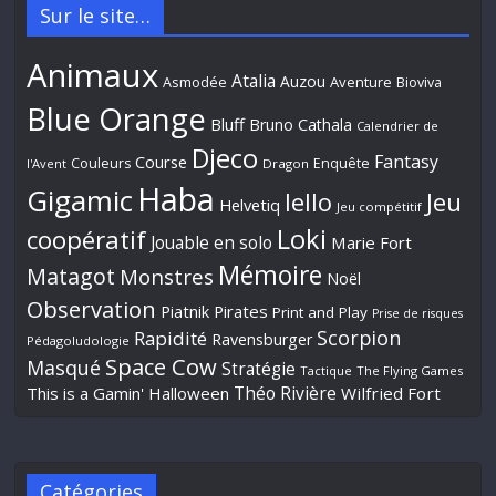
Sur le site…
Animaux
Atalia
Auzou
Aventure
Asmodée
Bioviva
Blue Orange
Bluff
Bruno Cathala
Calendrier de
Djeco
Fantasy
Course
Couleurs
Enquête
l'Avent
Dragon
Haba
Gigamic
Jeu
Iello
Helvetiq
Jeu compétitif
Loki
coopératif
Jouable en solo
Marie Fort
Mémoire
Matagot
Monstres
Noël
Observation
Piatnik
Pirates
Print and Play
Prise de risques
Scorpion
Rapidité
Ravensburger
Pédagoludologie
Space Cow
Masqué
Stratégie
Tactique
The Flying Games
Théo Rivière
This is a Gamin' Halloween
Wilfried Fort
Catégories