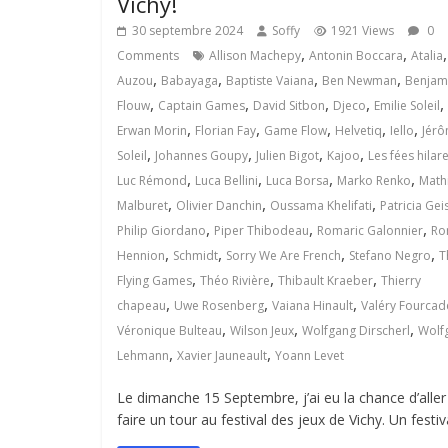
Vichy!
30 septembre 2024
Soffy
1921 Views
0
,
,
,
Comments
Allison Machepy
Antonin Boccara
Atalia
,
,
,
,
Auzou
Babayaga
Baptiste Vaiana
Ben Newman
Benjam
,
,
,
,
,
Flouw
Captain Games
David Sitbon
Djeco
Emilie Soleil
,
,
,
,
,
Erwan Morin
Florian Fay
Game Flow
Helvetiq
Iello
Jér
,
,
,
,
Soleil
Johannes Goupy
Julien Bigot
Kajoo
Les fées hilar
,
,
,
,
Luc Rémond
Luca Bellini
Luca Borsa
Marko Renko
Math
,
,
,
Malburet
Olivier Danchin
Oussama Khelifati
Patricia Gei
,
,
,
Philip Giordano
Piper Thibodeau
Romaric Galonnier
Ro
,
,
,
,
Hennion
Schmidt
Sorry We Are French
Stefano Negro
T
,
,
,
Flying Games
Théo Rivière
Thibault Kraeber
Thierry
,
,
,
chapeau
Uwe Rosenberg
Vaiana Hinault
Valéry Fourcad
,
,
,
Véronique Bulteau
Wilson Jeux
Wolfgang Dirscherl
Wolf
,
,
Lehmann
Xavier Jauneault
Yoann Levet
Le dimanche 15 Septembre, j’ai eu la chance d’aller
faire un tour au festival des jeux de Vichy. Un festiv