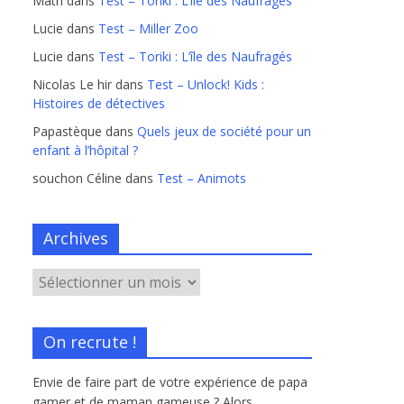
Math
dans
Test – Toriki : L’île des Naufragés
Lucie
dans
Test – Miller Zoo
Lucie
dans
Test – Toriki : L’île des Naufragés
Nicolas Le hir
dans
Test – Unlock! Kids :
Histoires de détectives
Papastèque
dans
Quels jeux de société pour un
enfant à l’hôpital ?
souchon Céline
dans
Test – Animots
Archives
On recrute !
Envie de faire part de votre expérience de papa
gamer et de maman gameuse ? Alors