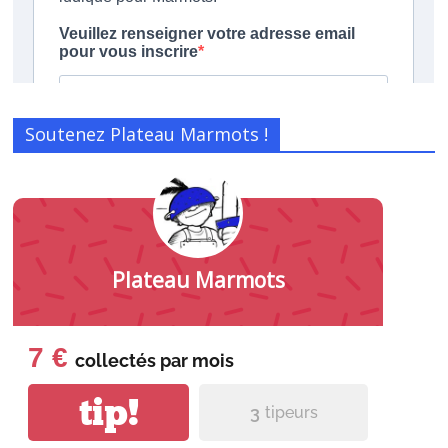
Soutenez Plateau Marmots !
Plateau Marmots
7 €
collectés par
mois
tip!
3
tipeurs