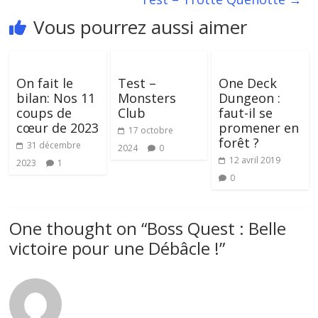
Vous pourrez aussi aimer
On fait le
Test –
One Deck
bilan: Nos 11
Monsters
Dungeon :
coups de
Club
faut-il se
cœur de 2023
promener en
17 octobre
forêt ?
31 décembre
2024
0
12 avril 2019
2023
1
0
One thought on “
Boss Quest : Belle
victoire pour une Débâcle !
”