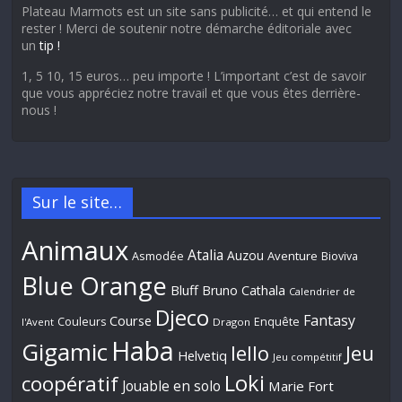
Plateau Marmots est un site sans publicité… et qui entend le
rester ! Merci de soutenir notre démarche éditoriale avec
un
tip !
1, 5 10, 15 euros… peu importe ! L’important c’est de savoir
que vous appréciez notre travail et que vous êtes derrière-
nous !
Sur le site…
Animaux
Atalia
Auzou
Aventure
Asmodée
Bioviva
Blue Orange
Bluff
Bruno Cathala
Calendrier de
Djeco
Fantasy
Course
Couleurs
Enquête
l'Avent
Dragon
Haba
Gigamic
Jeu
Iello
Helvetiq
Jeu compétitif
Loki
coopératif
Jouable en solo
Marie Fort