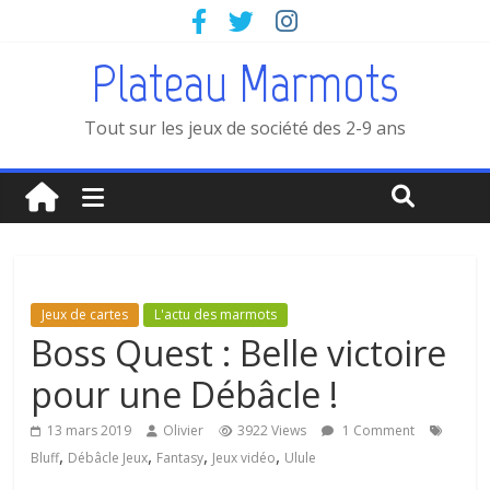
Plateau Marmots
Tout sur les jeux de société des 2-9 ans
Jeux de cartes
L'actu des marmots
Boss Quest : Belle victoire
pour une Débâcle !
13 mars 2019
Olivier
3922 Views
1 Comment
,
,
,
,
Bluff
Débâcle Jeux
Fantasy
Jeux vidéo
Ulule