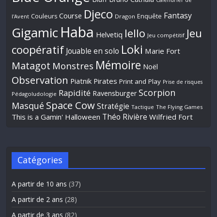
Djeco
Fantasy
Course
Couleurs
Enquête
l'Avent
Dragon
Haba
Gigamic
Jeu
Iello
Helvetiq
Jeu compétitif
Loki
coopératif
Jouable en solo
Marie Fort
Mémoire
Matagot
Monstres
Noël
Observation
Piatnik
Pirates
Print and Play
Prise de risques
Scorpion
Rapidité
Ravensburger
Pédagoludologie
Space Cow
Masqué
Stratégie
Tactique
The Flying Games
Théo Rivière
This is a Gamin' Halloween
Wilfried Fort
Catégories
A partir de 10 ans
(37)
A partir de 2 ans
(28)
A partir de 3 ans
(82)