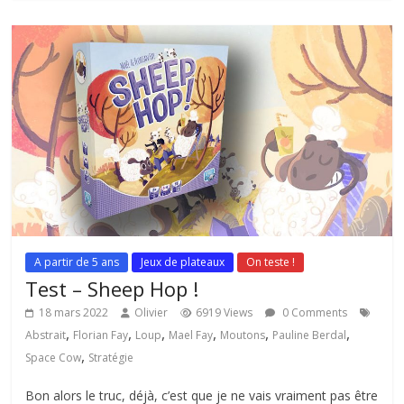
A partir de 5 ans
Jeux de plateaux
On teste !
Test – Sheep Hop !
18 mars 2022
Olivier
6919 Views
0 Comments
,
,
,
,
,
,
Abstrait
Florian Fay
Loup
Mael Fay
Moutons
Pauline Berdal
,
Space Cow
Stratégie
Bon alors le truc, déjà, c’est que je ne vais vraiment pas être