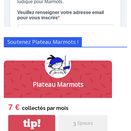
Soutenez Plateau Marmots !
Plateau Marmots
7 €
collectés par
mois
tip!
3
tipeurs