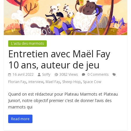
L'actu des marmots
Entretien avec Maël Fay
10 ans, auteur de jeu
16 avril 2022
Soffy
3082 Views
0 Comments
,
,
,
,
Florian Fay
interview
Mael Fay
Sheep Hop
Space Cow
Quand on est rédacteur pour Plateau Marmots et Plateau
Junior!, notre objectif premier c’est de donner l’avis des
marmots qui
Read more