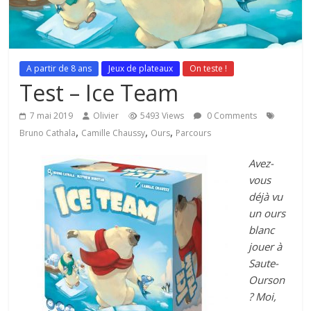
A partir de 8 ans
Jeux de plateaux
On teste !
Test – Ice Team
7 mai 2019
Olivier
5493 Views
0 Comments
,
,
,
Bruno Cathala
Camille Chaussy
Ours
Parcours
Avez-
vous
déjà vu
un ours
blanc
jouer à
Saute-
Ourson
? Moi,