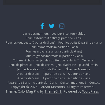
L’actu des marmots
Les jeux incontournables
Pour les tout-tout petits (à partir de 2 ans)
Pour les tout petits (à partir de 3 ans)
Pour les petits (à partir de 4 ans)
Pour les marmots (à partir de 5 ans)
Pour les moyens grands (à partir de 6 ans)
Pour les grands marmots (à partir de 7 ans)
Comment choisir un jeu de société pour enfants ?
On teste !
Jeux de plateaux
Jeux de cartes
Jeux d’adresse
Jeux éducatifs
Jeux inclassables
Puzzle Games
L’Âge des Marmots
A partir de 2 ans
A partir de 3 ans
A partir de 4 ans
A partir de 5 ans
A partir de 6 ans
A partir de 7 ans
A partir de 8 ans
A partir de 10 ans
Qui sommes nous ?
Contact
Copyright © 2026
Plateau Marmots
. All rights reserved.
Theme: ColorMag Pro by
ThemeGrill.
. Powered by
WordPress
.