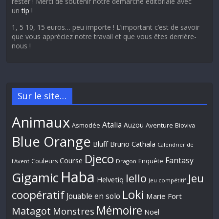
rester ! Merci de soutenir notre démarche éditoriale avec
un
tip !
1, 5 10, 15 euros… peu importe ! L’important c’est de savoir
que vous appréciez notre travail et que vous êtes derrière-
nous !
Sur le site…
Animaux
Atalia
Auzou
Aventure
Asmodée
Bioviva
Blue Orange
Bluff
Bruno Cathala
Calendrier de
Djeco
Fantasy
Course
Couleurs
Enquête
l'Avent
Dragon
Haba
Gigamic
Jeu
Iello
Helvetiq
Jeu compétitif
Loki
coopératif
Jouable en solo
Marie Fort
Mémoire
Matagot
Monstres
Noël