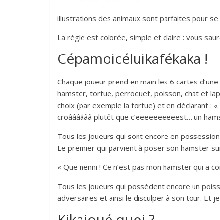
illustrations des animaux sont parfaites pour se 
La règle est colorée, simple et claire : vous sa
Cépamoicéluikafékaka !
Chaque joueur prend en main les 6 cartes d’une
hamster, tortue, perroquet, poisson, chat et lap
choix (par exemple la tortue) et en déclarant : 
croââââââ plutôt que c’eeeeeeeeeest… un hamst
Tous les joueurs qui sont encore en possession d
Le premier qui parvient à poser son hamster sur 
« Que nenni ! Ce n’est pas mon hamster qui a c
Tous les joueurs qui possèdent encore un poisson
adversaires et ainsi le disculper à son tour. Et 
Kikajoué quoi ?