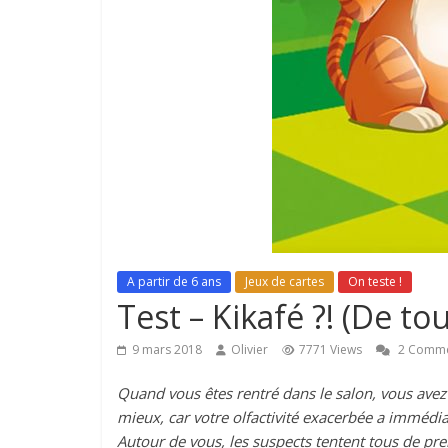
A partir de 6 ans
Jeux de cartes
On teste !
Test – Kikafé ?! (De tou
9 mars 2018
Olivier
7771 Views
2 Comme
Quand vous êtes rentré dans le salon, vous avez t
mieux, car votre olfactivité exacerbée a immédi
Autour de vous, les suspects tentent tous de pr