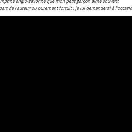
comptine anglo-saxonne que mon petit garçon aime souvent
a part de l’auteur ou purement fortuit : je lui demanderai à l’occasi