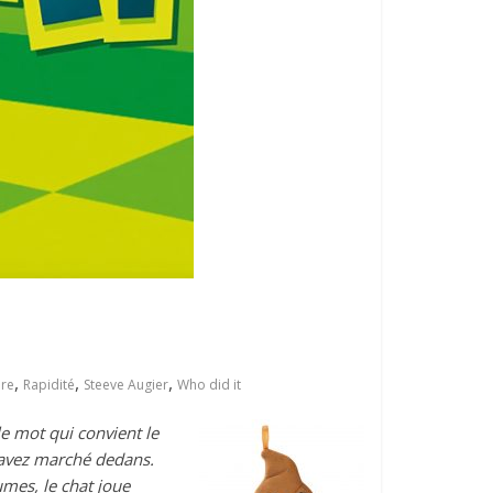
,
,
,
re
Rapidité
Steeve Augier
Who did it
le mot qui convient le
 avez marché dedans.
umes, le chat joue