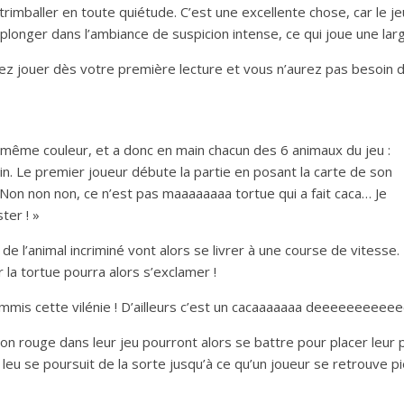
trimballer en toute quiétude. C’est une excellente chose, car le j
plonger dans l’ambiance de suspicion intense, ce qui joue une larg
urez jouer dès votre première lecture et vous n’aurez pas besoin 
 même couleur, et a donc en main chacun des 6 animaux du jeu :
in. Le premier joueur débute la partie en posant la carte de son
« Non non non, ce n’est pas maaaaaaaa tortue qui a fait caca… Je
er ! »
e l’animal incriminé vont alors se livrer à une course de vitesse.
la tortue pourra alors s’exclamer !
ommis cette vilénie ! D’ailleurs c’est un cacaaaaaaa deeeeeeeeee
 rouge dans leur jeu pourront alors se battre pour placer leur po
je leu se poursuit de la sorte jusqu’à ce qu’un joueur se retrouve 