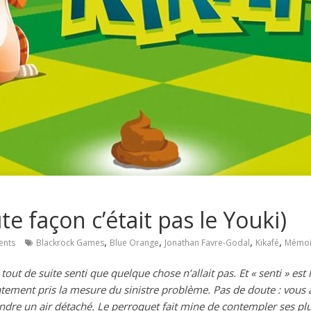
te façon c’était pas le Youki)
,
,
,
,
nts
Blackrock Games
Blue Orange
Jonathan Favre-Godal
Kikafé
Mémoi
out de suite senti que quelque chose n’allait pas. Et « senti » est 
atement pris la mesure du sinistre problème. Pas de doute : vous
endre un air détaché. Le perroquet fait mine de contempler ses pl