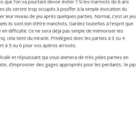
s que l’on va pourtant devoir éviter ? Si les marmots de 6 ans
es (ils seront trop occupés à pouffer à la simple évocation du
er leur niveau de jeu après quelques parties. Normal, c’est un jeu
s ils sont loin d’être manchots. Gardez toutefois à l’esprit que
e en difficulté. Ce ne sera déjà pas simple de mémoriser les
q, cela tient du miracle. Privilégiez donc les parties à 3 ou 4
t à 5 ou 6 pour vos apéros arrosés.
 décalé et réjouissant qui vous animera de très jolies parties en
uite, d’improviser des gages appropriés pour les perdants : le pi