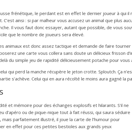
usse frénétique, le perdant est en effet le dernier joueur à qui il
t. C’est ainsi : si par malheur vous accusez un animal que plus au
he. Il vous faut donc essayer, autant que possible, de vous souv
ficile que le nombre de joueurs sera élevé.
es animaux est donc assez tactique et demande de faire tourner 
poserez une carte vous collera sans doute un délicieux frisson d’
-delà du simple jeu de rapidité délicieusement potache pour vous 
 celui qui perd la manche récupère le jeton crotte. Sploutch. Ça n’e
artie s’achève. Celui qui en aura récolté le moins aura gagné la pa
s
idité et mémoire pour des échanges explosifs et hilarants. S’il ne
eu d’apéro ou de pique-nique tout à fait réussi, qui saura séduire
 mais parfaitement illustré, il joue la carte de l’humour pour
uer en effet pour ces petites bestioles aux grands yeux