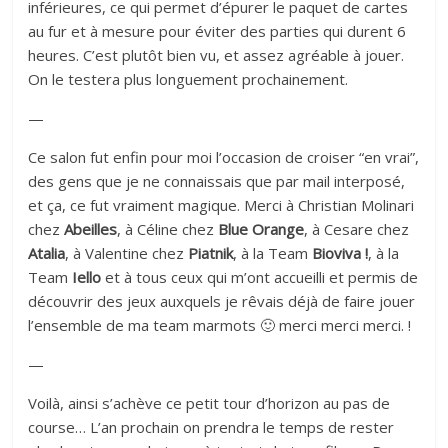
inférieures, ce qui permet d’épurer le paquet de cartes
au fur et à mesure pour éviter des parties qui durent 6
heures. C’est plutôt bien vu, et assez agréable à jouer.
On le testera plus longuement prochainement.
—
Ce salon fut enfin pour moi l’occasion de croiser “en vrai”,
des gens que je ne connaissais que par mail interposé,
et ça, ce fut vraiment magique. Merci à Christian Molinari
chez
Abeilles
, à Céline chez
Blue Orange
, à Cesare chez
Atalia
, à Valentine chez
Piatnik
, à la Team
Bioviva !
, à la
Team
Iello
et à tous ceux qui m’ont accueilli et permis de
découvrir des jeux auxquels je rêvais déjà de faire jouer
l’ensemble de ma team marmots 🙂 merci merci merci. !
—
Voilà, ainsi s’achève ce petit tour d’horizon au pas de
course… L’an prochain on prendra le temps de rester