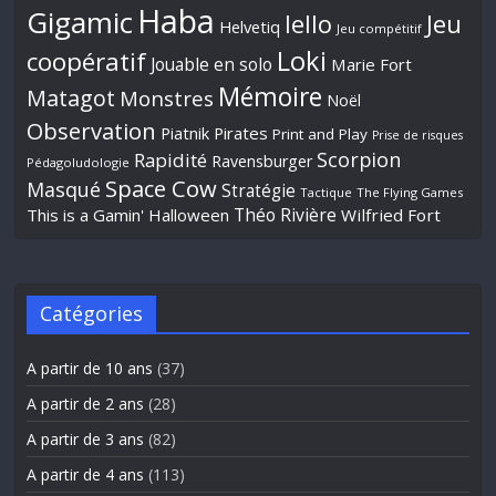
Haba
Gigamic
Jeu
Iello
Helvetiq
Jeu compétitif
Loki
coopératif
Jouable en solo
Marie Fort
Mémoire
Matagot
Monstres
Noël
Observation
Piatnik
Pirates
Print and Play
Prise de risques
Scorpion
Rapidité
Ravensburger
Pédagoludologie
Space Cow
Masqué
Stratégie
Tactique
The Flying Games
Théo Rivière
This is a Gamin' Halloween
Wilfried Fort
Catégories
A partir de 10 ans
(37)
A partir de 2 ans
(28)
A partir de 3 ans
(82)
A partir de 4 ans
(113)