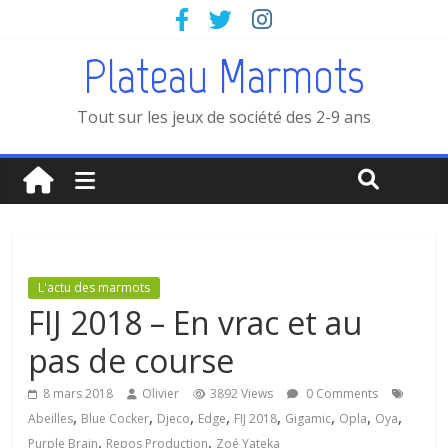
Plateau Marmots
Tout sur les jeux de société des 2-9 ans
L'actu des marmots
FIJ 2018 – En vrac et au
pas de course
8 mars 2018
Olivier
3892 Views
0 Comments
,
,
,
,
,
,
,
,
Abeilles
Blue Cocker
Djeco
Edge
FIJ 2018
Gigamic
Opla
Oya
,
,
Purple Brain
Repos Production
Zoé Yateka