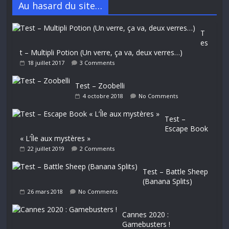
Au hasard du site…
T
es
t – Multipli Potion (Un verre, ça va, deux verres…)
18 juillet 2017
3 Comments
Test – Zoobelli
4 octobre 2018
No Comments
Test –
Escape Book
« L’Île aux mystères »
22 juillet 2019
2 Comments
Test – Battle Sheep
(Banana Splits)
26 mars 2018
No Comments
Cannes 2020 :
Gamebusters !