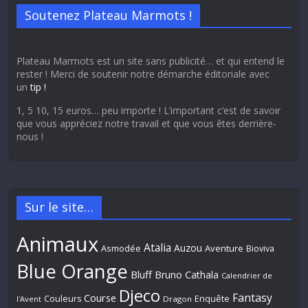
Soutenez Plateau Marmots !
Plateau Marmots est un site sans publicité… et qui entend le
rester ! Merci de soutenir notre démarche éditoriale avec
un
tip !
1, 5 10, 15 euros… peu importe ! L’important c’est de savoir
que vous appréciez notre travail et que vous êtes derrière-
nous !
Sur le site…
Animaux
Atalia
Auzou
Aventure
Asmodée
Bioviva
Blue Orange
Bluff
Bruno Cathala
Calendrier de
Djeco
Fantasy
Course
Couleurs
Enquête
l'Avent
Dragon