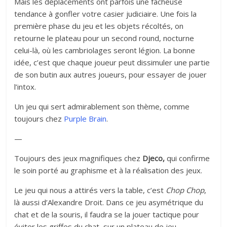
Mais les déplacements ont parfois une fâcheuse
tendance à gonfler votre casier judiciaire. Une fois la
première phase du jeu et les objets récoltés, on
retourne le plateau pour un second round, nocturne
celui-là, où les cambriolages seront légion. La bonne
idée, c’est que chaque joueur peut dissimuler une partie
de son butin aux autres joueurs, pour essayer de jouer
l’intox.
Un jeu qui sert admirablement son thème, comme
toujours chez
Purple Brain
.
—
Toujours des jeux magnifiques chez
Djeco,
qui confirme
le soin porté au graphisme et à la réalisation des jeux.
Le jeu qui nous a attirés vers la table, c’est
Chop Chop
,
là aussi d’Alexandre Droit. Dans ce jeu asymétrique du
chat et de la souris, il faudra se la jouer tactique pour
éviter les griffes du chat, sur un plateau de jeu