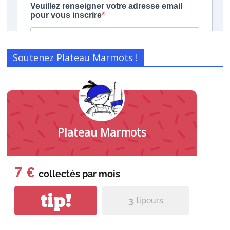
Soutenez Plateau Marmots !
Plateau Marmots
7 €
collectés par
mois
tip!
3
tipeurs