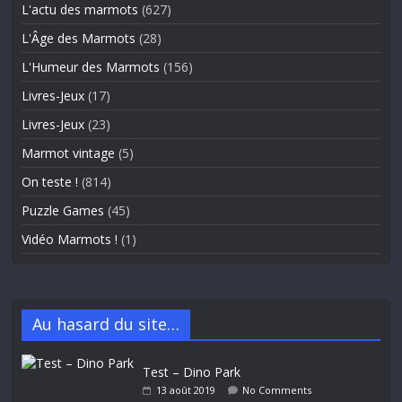
L'actu des marmots
(627)
L'Âge des Marmots
(28)
L'Humeur des Marmots
(156)
Livres-Jeux
(17)
Livres-Jeux
(23)
Marmot vintage
(5)
On teste !
(814)
Puzzle Games
(45)
Vidéo Marmots !
(1)
Au hasard du site…
Test – Dino Park
13 août 2019
No Comments