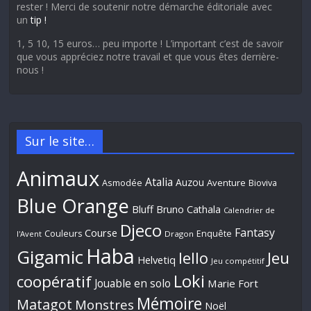
rester ! Merci de soutenir notre démarche éditoriale avec
un
tip !
1, 5 10, 15 euros… peu importe ! L’important c’est de savoir
que vous appréciez notre travail et que vous êtes derrière-
nous !
Sur le site…
Animaux
Atalia
Auzou
Aventure
Asmodée
Bioviva
Blue Orange
Bluff
Bruno Cathala
Calendrier de
Djeco
Fantasy
Course
Couleurs
Enquête
l'Avent
Dragon
Haba
Gigamic
Jeu
Iello
Helvetiq
Jeu compétitif
Loki
coopératif
Jouable en solo
Marie Fort
Mémoire
Matagot
Monstres
Noël