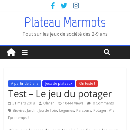
Plateau Marmots
Tout sur les jeux de société des 2-9 ans
A partir de 5 ans
Jeux de plateaux
On teste !
Test – Le jeu du potager
31 mars 2018
Olivier
10444 Views
0 Comments
,
,
,
,
,
,
Bioviva
Jardin
Jeu de l'oie
Légumes
Parcours
Potager
V'la
l'printemps !