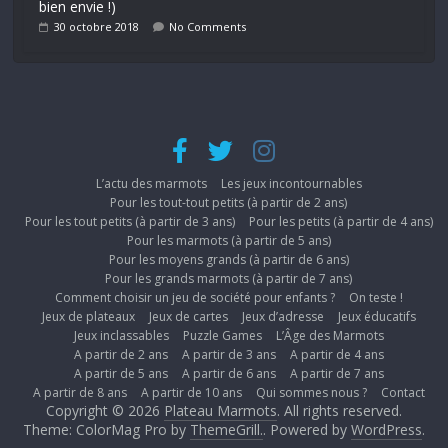
bien envie !)
30 octobre 2018
No Comments
L’actu des marmots
Les jeux incontournables
Pour les tout-tout petits (à partir de 2 ans)
Pour les tout petits (à partir de 3 ans)
Pour les petits (à partir de 4 ans)
Pour les marmots (à partir de 5 ans)
Pour les moyens grands (à partir de 6 ans)
Pour les grands marmots (à partir de 7 ans)
Comment choisir un jeu de société pour enfants ?
On teste !
Jeux de plateaux
Jeux de cartes
Jeux d’adresse
Jeux éducatifs
Jeux inclassables
Puzzle Games
L’Âge des Marmots
A partir de 2 ans
A partir de 3 ans
A partir de 4 ans
A partir de 5 ans
A partir de 6 ans
A partir de 7 ans
A partir de 8 ans
A partir de 10 ans
Qui sommes nous ?
Contact
Copyright © 2026
Plateau Marmots
. All rights reserved.
Theme: ColorMag Pro by
ThemeGrill.
. Powered by
WordPress
.