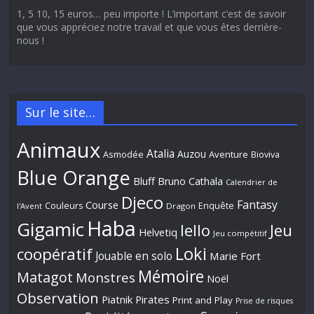
1, 5 10, 15 euros… peu importe ! L’important c’est de savoir
que vous appréciez notre travail et que vous êtes derrière-
nous !
Sur le site…
Animaux
Atalia
Auzou
Aventure
Asmodée
Bioviva
Blue Orange
Bluff
Bruno Cathala
Calendrier de
Djeco
Fantasy
Course
Couleurs
Enquête
l'Avent
Dragon
Haba
Gigamic
Jeu
Iello
Helvetiq
Jeu compétitif
Loki
coopératif
Jouable en solo
Marie Fort
Mémoire
Matagot
Monstres
Noël
Observation
Piatnik
Pirates
Print and Play
Prise de risques