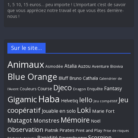
1, 5 10, 15 euros… peu importe ! L’important c’est de savoir
que vous appréciez notre travail et que vous êtes derrière-
nous !
Sur le site…
Animaux
Atalia
Auzou
Aventure
Asmodée
Bioviva
Blue Orange
Bluff
Bruno Cathala
Calendrier de
Djeco
Fantasy
Course
Couleurs
Enquête
l'Avent
Dragon
Haba
Gigamic
Jeu
Iello
Helvetiq
Jeu compétitif
Loki
coopératif
Jouable en solo
Marie Fort
Mémoire
Matagot
Monstres
Noël
Observation
Piatnik
Pirates
Print and Play
Prise de risques
Scorpion
Rapidité
Ravensburger