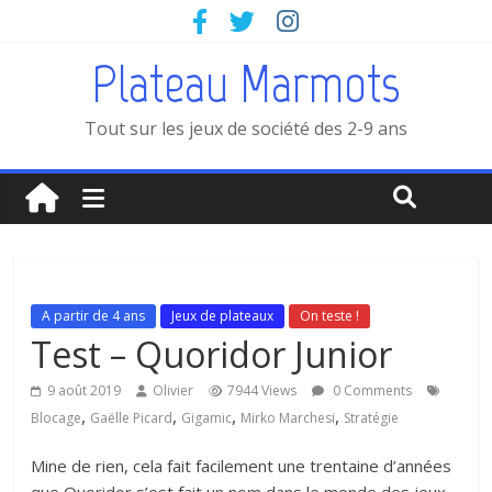
Plateau Marmots
Tout sur les jeux de société des 2-9 ans
A partir de 4 ans
Jeux de plateaux
On teste !
Test – Quoridor Junior
9 août 2019
Olivier
7944 Views
0 Comments
,
,
,
,
Blocage
Gaëlle Picard
Gigamic
Mirko Marchesi
Stratégie
Mine de rien, cela fait facilement une trentaine d’années