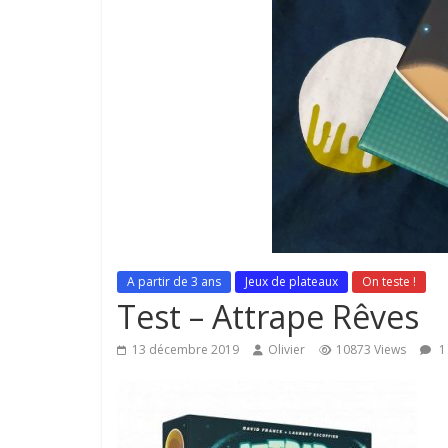
A partir de 3 ans
Jeux de plateaux
On teste !
Test – Attrape Rêves
13 décembre 2019
Olivier
10873 Views
1