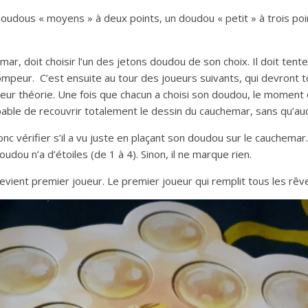
doudous « moyens » à deux points, un doudou « petit » à trois poin
ar, doit choisir l’un des jetons doudou de son choix. Il doit tente
mpeur. C’est ensuite au tour des joueurs suivants, qui devront 
 leur théorie. Une fois que chacun a choisi son doudou, le moment e
apable de recouvrir totalement le dessin du cauchemar, sans qu’a
nc vérifier s’il a vu juste en plaçant son doudou sur le cauchemar.
udou n’a d’étoiles (de 1 à 4). Sinon, il ne marque rien.
devient premier joueur. Le premier joueur qui remplit tous les rêv