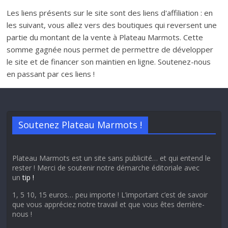
Les liens présents sur le site sont des liens d'affiliation : en
les suivant, vous allez vers des boutiques qui reversent une
partie du montant de la vente à Plateau Marmots. Cette
somme gagnée nous permet de permettre de développer
le site et de financer son maintien en ligne. Soutenez-nous
en passant par ces liens !
Soutenez Plateau Marmots !
Plateau Marmots est un site sans publicité… et qui entend le
rester ! Merci de soutenir notre démarche éditoriale avec
un
tip !
1, 5 10, 15 euros… peu importe ! L’important c’est de savoir
que vous appréciez notre travail et que vous êtes derrière-
nous !