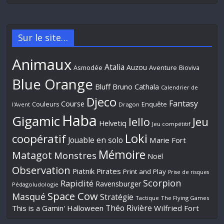
Sur le site…
Animaux
Atalia
Auzou
Aventure
Asmodée
Bioviva
Blue Orange
Bluff
Bruno Cathala
Calendrier de
Djeco
Fantasy
Course
Couleurs
Enquête
l'Avent
Dragon
Haba
Gigamic
Jeu
Iello
Helvetiq
Jeu compétitif
Loki
coopératif
Jouable en solo
Marie Fort
Mémoire
Matagot
Monstres
Noël
Observation
Piatnik
Pirates
Print and Play
Prise de risques
Scorpion
Rapidité
Ravensburger
Pédagoludologie
Space Cow
Masqué
Stratégie
Tactique
The Flying Games
Théo Rivière
This is a Gamin' Halloween
Wilfried Fort