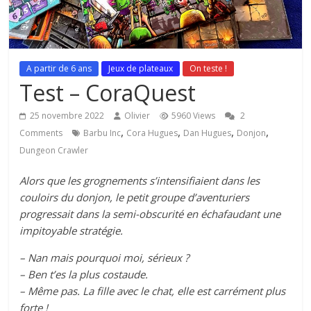
A partir de 6 ans
Jeux de plateaux
On teste !
Test – CoraQuest
25 novembre 2022
Olivier
5960 Views
2
,
,
,
,
Comments
Barbu Inc
Cora Hugues
Dan Hugues
Donjon
Dungeon Crawler
Alors que les grognements s’intensifiaient dans les
couloirs du donjon, le petit groupe d’aventuriers
progressait dans la semi-obscurité en échafaudant une
impitoyable stratégie.
– Nan mais pourquoi moi, sérieux ?
– Ben t’es la plus costaude.
– Même pas. La fille avec le chat, elle est carrément plus
forte !