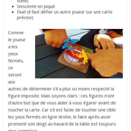
suite)
Descente en piqué
Duel (il faut défier un autre joueur sur une carte
précise)
Comme
le joueur
a les
yeux
fermés,
ce
seront
aux
autres de déterminer s’il a plus ou moins respecté la
figure imposée. Mais soyons clairs : ces figures n’ont
d’autre but que de vous aider à vous égarer avant de
toucher la carte. Car s’il est facile de toucher une cible
les yeux fermés en ligne droite, le faire après avoir
promené son doigt au hasard de la table est toujours
plus complexe.