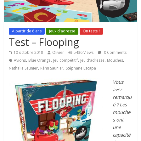
A partir de 6 ans
Jeux d'adresse
On teste !
Test – Flooping
10 octobre 2018
Olivier
5436 Views
0 Comments
,
,
,
,
,
Avions
Blue Orange
Jeu compétitif
Jeu d'adresse
Mouches
,
,
Nathalie Saunier
Rémi Saunier
Stéphane Escapa
Vous
avez
remarqu
é ? Les
mouche
s ont
une
capacité