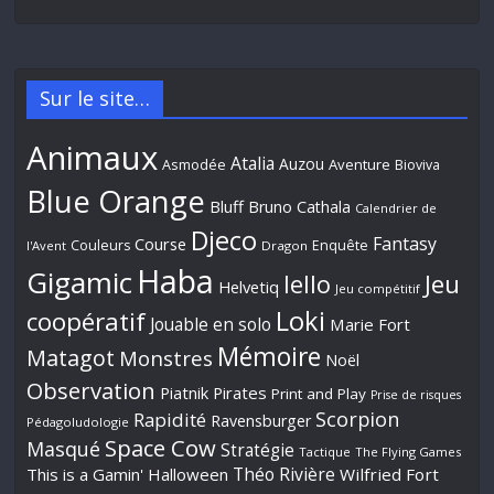
Sur le site…
Animaux
Atalia
Auzou
Aventure
Asmodée
Bioviva
Blue Orange
Bluff
Bruno Cathala
Calendrier de
Djeco
Fantasy
Course
Couleurs
Enquête
l'Avent
Dragon
Haba
Gigamic
Jeu
Iello
Helvetiq
Jeu compétitif
Loki
coopératif
Jouable en solo
Marie Fort
Mémoire
Matagot
Monstres
Noël
Observation
Piatnik
Pirates
Print and Play
Prise de risques
Scorpion
Rapidité
Ravensburger
Pédagoludologie
Space Cow
Masqué
Stratégie
Tactique
The Flying Games
Théo Rivière
This is a Gamin' Halloween
Wilfried Fort