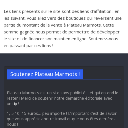
Les liens présents sur le site sont des liens d'affiliation : en
les suivant, vous allez vers des boutiques qui reversent une
partie du montant de la vente à Plateau Marmots. Cette
somme gagnée nous permet de permettre de développer
le site et de financer son maintien en ligne. Soutenez-nous
en passant par ces liens !
Soutenez Plateau Marmots !
Plateau Marmots est un site sans publicité… et qui entend le
rester ! Merci de soutenir notre démarche éditoriale avec
un
tip !
1, 5 10, 15 euros… peu importe ! L’important c’est de savoir
que vous appréciez notre travail et que vous êtes derrière-
nous !