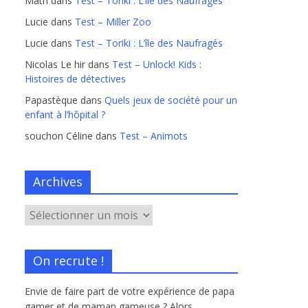
Math
dans
Test – Toriki : L’île des Naufragés
Lucie
dans
Test – Miller Zoo
Lucie
dans
Test – Toriki : L’île des Naufragés
Nicolas Le hir
dans
Test – Unlock! Kids :
Histoires de détectives
Papastèque
dans
Quels jeux de société pour un
enfant à l’hôpital ?
souchon Céline
dans
Test – Animots
Archives
On recrute !
Envie de faire part de votre expérience de papa
gamer et de maman gameuse ? Alors