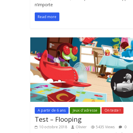
n’importe
Read more
A partir de 6 ans
Jeux d'adresse
On teste !
Test – Flooping
10 octobre 2018
Olivier
5435 Views
0