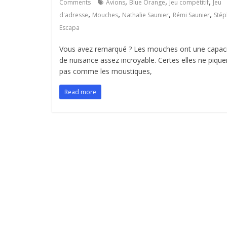
,
,
,
Comments
Avions
Blue Orange
Jeu compétitif
Jeu
,
,
,
,
d'adresse
Mouches
Nathalie Saunier
Rémi Saunier
Sté
Escapa
Vous avez remarqué ? Les mouches ont une capac
de nuisance assez incroyable. Certes elles ne pique
pas comme les moustiques,
Read more