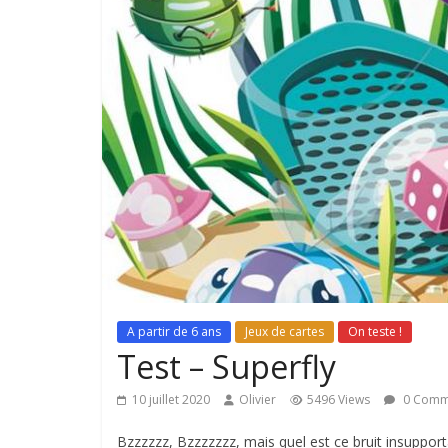
A partir de 6 ans
Jeux de cartes
On teste !
Test – Superfly
10 juillet 2020
Olivier
5496 Views
0 Comm
Bzzzzzz, Bzzzzzzz, mais quel est ce bruit insuppor