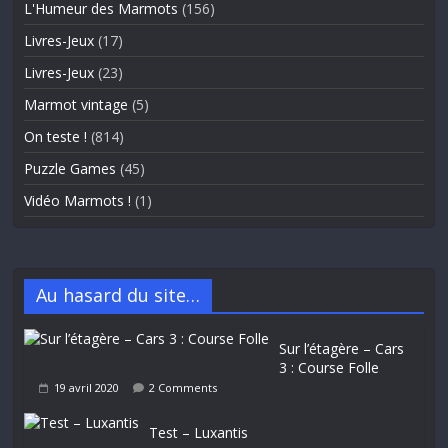
L'Humeur des Marmots
(156)
Livres-Jeux
(17)
Livres-Jeux
(23)
Marmot vintage
(5)
On teste !
(814)
Puzzle Games
(45)
Vidéo Marmots !
(1)
Au hasard du site…
Sur l’étagère – Cars
3 : Course Folle
19 avril 2020
2 Comments
Test – Luxantis