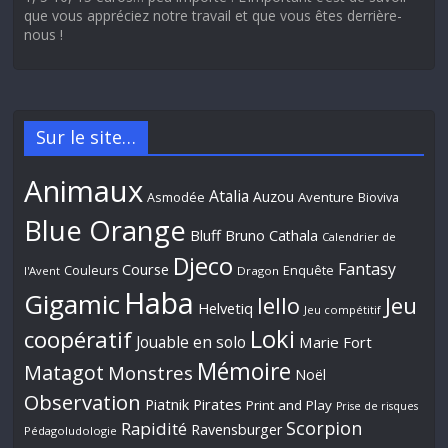
que vous appréciez notre travail et que vous êtes derrière-
nous !
Sur le site…
Animaux
Atalia
Auzou
Aventure
Asmodée
Bioviva
Blue Orange
Bluff
Bruno Cathala
Calendrier de
Djeco
Fantasy
Course
Couleurs
Enquête
l'Avent
Dragon
Haba
Gigamic
Jeu
Iello
Helvetiq
Jeu compétitif
Loki
coopératif
Jouable en solo
Marie Fort
Mémoire
Matagot
Monstres
Noël
Observation
Piatnik
Pirates
Print and Play
Prise de risques
Scorpion
Rapidité
Ravensburger
Pédagoludologie