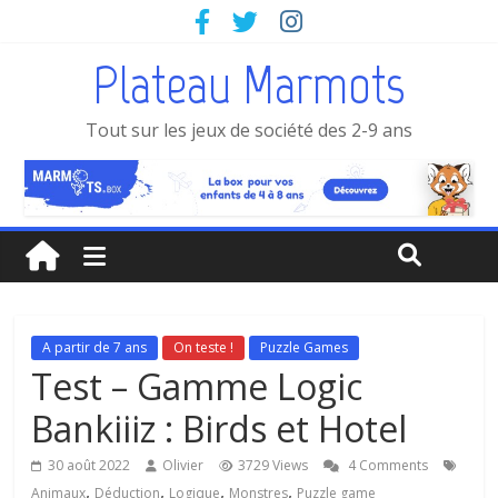
Plateau Marmots
Tout sur les jeux de société des 2-9 ans
A partir de 7 ans
On teste !
Puzzle Games
Test – Gamme Logic
Bankiiiz : Birds et Hotel
30 août 2022
Olivier
3729 Views
4 Comments
,
,
,
,
Animaux
Déduction
Logique
Monstres
Puzzle game