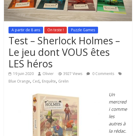
A partir de 8 ans
On teste !
Puzzle Games
Test – Sherlock Holmes –
Le jeu dont VOUS êtes
LES héros
19 juin 2020
Olivier
3927 Views
0 Comments
,
,
,
Blue Orange
Ced
Enquête
Grelin
Un
mercred
i comme
les
autres à
la rédac.