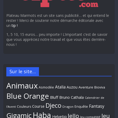
Plateau Marmots est un site sans publicité… et qui entend le
rester ! Merci de soutenir notre démarche éditoriale avec
un
tip !
1, 5 10, 15 euros… peu importe ! L’important c’est de savoir
que vous appréciez notre travail et que vous êtes derrière-
nous !
Sur le site…
Animaux
Atalia
Auzou
Aventure
Asmodée
Bioviva
Blue Orange
Bluff
Bruno Cathala
Calendrier de
Djeco
Fantasy
Course
Couleurs
Enquête
l'Avent
Dragon
Haba
Gigamic
Jeu
Iello
Helvetiq
Jeu compétitif