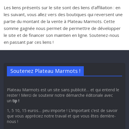
Les liens présents sur le site sont des liens d'affiliation : en
les suivant, vous allez vers des boutiques qui reversent une
partie du montant de la vente à Plateau Marmots. Cette
somme gagnée nous permet de permettre de développer
le site et de financer son maintien en ligne. Soutenez-nous
en passant par ces liens !
Soutenez Plateau Marmots !
Plateau Marmots est un site sans publicité… et qui entend le
rester ! Merci de soutenir notre démarche éditoriale avec
un
tip !
1, 5 10, 15 euros… peu importe ! L’important c’est de savoir
que vous appréciez notre travail et que vous êtes derrière-
nous !