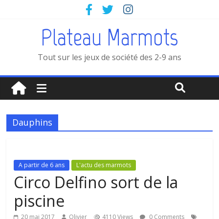
Plateau Marmots
Tout sur les jeux de société des 2-9 ans
Dauphins
A partir de 6 ans
L'actu des marmots
Circo Delfino sort de la
piscine
20 mai 2017
Olivier
4110 Views
0 Comments