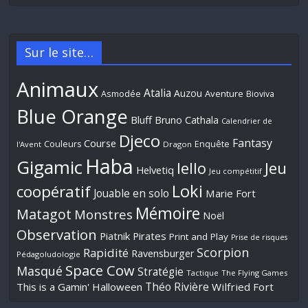
Sur le site…
Animaux
Atalia
Auzou
Aventure
Asmodée
Bioviva
Blue Orange
Bluff
Bruno Cathala
Calendrier de
Djeco
Fantasy
Course
Couleurs
Enquête
l'Avent
Dragon
Haba
Gigamic
Jeu
Iello
Helvetiq
Jeu compétitif
Loki
coopératif
Jouable en solo
Marie Fort
Mémoire
Matagot
Monstres
Noël
Observation
Piatnik
Pirates
Print and Play
Prise de risques
Scorpion
Rapidité
Ravensburger
Pédagoludologie
Space Cow
Masqué
Stratégie
Tactique
The Flying Games
Théo Rivière
This is a Gamin' Halloween
Wilfried Fort