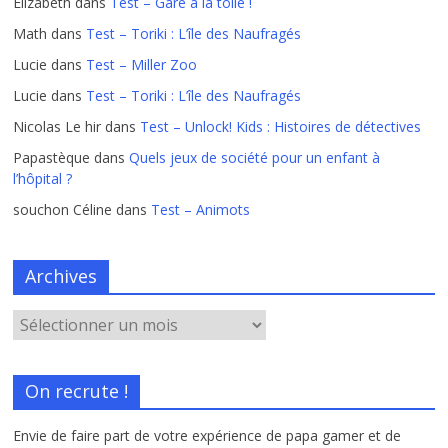
Elizabeth
dans
Test – Gare à la toile !
Math
dans
Test – Toriki : L’île des Naufragés
Lucie
dans
Test – Miller Zoo
Lucie
dans
Test – Toriki : L’île des Naufragés
Nicolas Le hir
dans
Test – Unlock! Kids : Histoires de détectives
Papastèque
dans
Quels jeux de société pour un enfant à
l’hôpital ?
souchon Céline
dans
Test – Animots
Archives
On recrute !
Envie de faire part de votre expérience de papa gamer et de