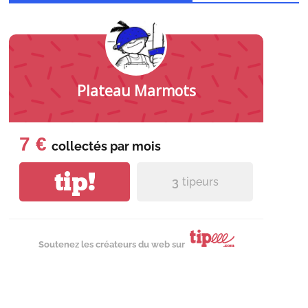
Plateau Marmots
7 €
collectés par
mois
tip!
3
tipeurs
Soutenez les créateurs du web sur