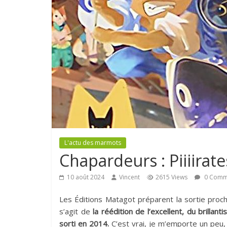
L'actu des marmots
Chapardeurs : Piiiirates
10 août 2024
Vincent
2615 Views
0 Comm
Les Éditions Matagot préparent la sortie proch
s’agit de
la réédition de l’excellent, du brillan
sorti en 2014.
C’est vrai, je m’emporte un peu,