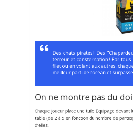
Des chats pirates ! Des “Chaparde
terreur et consternation ! Par tous
filet ou en volant aux autres, chaqu
meilleur parti de l’océan et surpasse
On ne montre pas du doig
Chaque joueur place une tuile Equipage devant lu
table (de 2 à 5 en fonction du nombre de partic
d’elles.