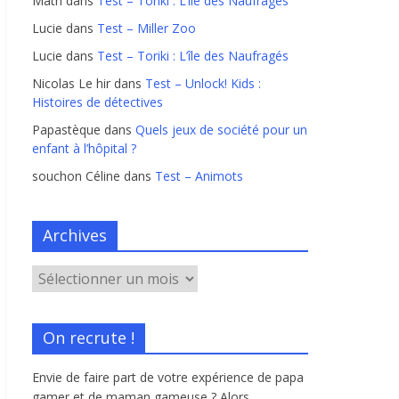
Math
dans
Test – Toriki : L’île des Naufragés
Lucie
dans
Test – Miller Zoo
Lucie
dans
Test – Toriki : L’île des Naufragés
Nicolas Le hir
dans
Test – Unlock! Kids :
Histoires de détectives
Papastèque
dans
Quels jeux de société pour un
enfant à l’hôpital ?
souchon Céline
dans
Test – Animots
Archives
On recrute !
Envie de faire part de votre expérience de papa
gamer et de maman gameuse ? Alors