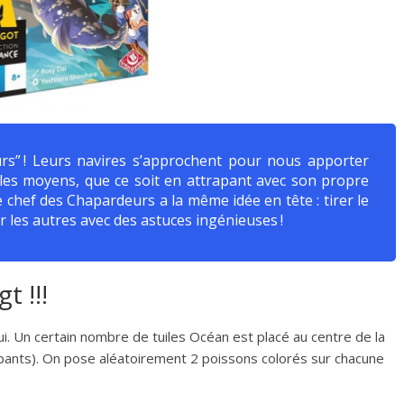
urs” ! Leurs navires s’approchent pour nous apporter
 les moyens, que ce soit en attrapant avec son propre
e chef des Chapardeurs a la même idée en tête : tirer le
r les autres avec des astuces ingénieuses !
t !!!
i. Un certain nombre de tuiles Océan est placé au centre de la
ipants). On pose aléatoirement 2 poissons colorés sur chacune