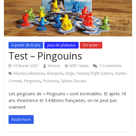
A partir de 8 ans
Jeux de plateaux
On teste !
Test – Pingouins
16 février 2021
Vincent
6051 Views
3 Comments
,
,
,
,
Alvydas Jakeliunas
Banquise
Edge
Fantasy Flight Games
Günter
,
,
,
Cornett
Pingouins
Poissons
Sylvain Decaux
Les pingouins de « Pingouins » sont increvables. Et après 18
ans d’existence et 3 éditions françaises, on ne peut pas
vraiment
Read more