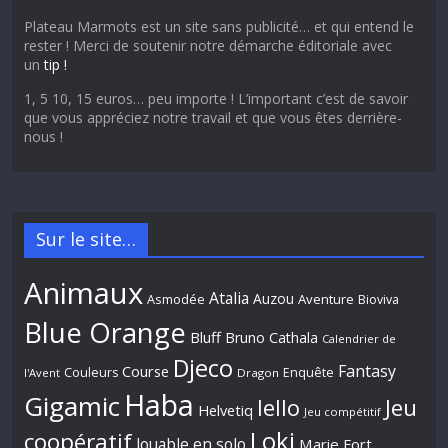
Plateau Marmots est un site sans publicité… et qui entend le
rester ! Merci de soutenir notre démarche éditoriale avec
un
tip !
1, 5 10, 15 euros… peu importe ! L’important c’est de savoir
que vous appréciez notre travail et que vous êtes derrière-
nous !
Sur le site…
Animaux
Atalia
Auzou
Aventure
Asmodée
Bioviva
Blue Orange
Bluff
Bruno Cathala
Calendrier de
Djeco
Fantasy
Course
Couleurs
Enquête
l'Avent
Dragon
Haba
Gigamic
Jeu
Iello
Helvetiq
Jeu compétitif
Loki
coopératif
Jouable en solo
Marie Fort