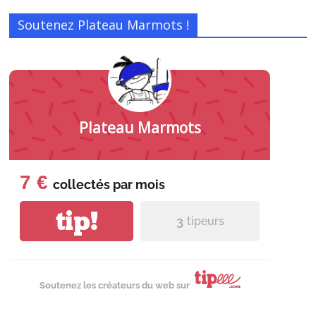
Soutenez Plateau Marmots !
Plateau Marmots
7 €
collectés par
mois
tip!
3
tipeurs
Soutenez les créateurs du web sur