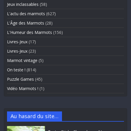
Jeux inclassables
(58)
L'actu des marmots
(627)
L'Âge des Marmots
(28)
L'Humeur des Marmots
(156)
Livres-Jeux
(17)
Livres-Jeux
(23)
Marmot vintage
(5)
On teste !
(814)
Puzzle Games
(45)
Vidéo Marmots !
(1)
Au hasard du site…