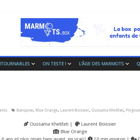
ONTOURNABLES
ON TESTE !
L’ÂGE DES MARMOTS
Q
,
,
,
,
ents
Banquise
Blue Orange
Laurent Boissier
Oussama Khelifati
Pingoui
Oussama Khelifati |
Laurent Boissier
Blue Orange
6 ans et plus (mais bien avant, en vrai)|
10 min environ |
D