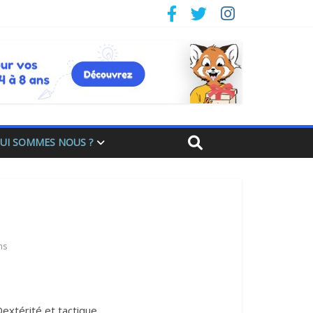
UI SOMMES NOUS ?
ns
extérité et tactique