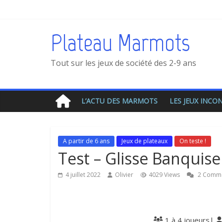
Plateau Marmots
Tout sur les jeux de société des 2-9 ans
L’ACTU DES MARMOTS
LES JEUX INC
A partir de 6 ans
Jeux de plateaux
On teste !
Test – Glisse Banquise
4 juillet 2022
Olivier
4029 Views
2 Comm
1 à 4 joueurs|