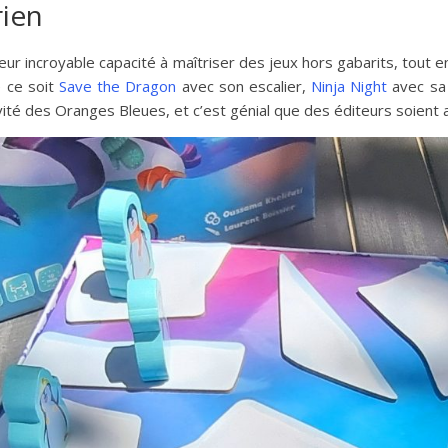
rien
leur incroyable capacité à maîtriser des jeux hors gabarits, tout 
e ce soit
Save the Dragon
avec son escalier,
Ninja Night
avec sa 
ité des Oranges Bleues, et c’est génial que des éditeurs soient aus