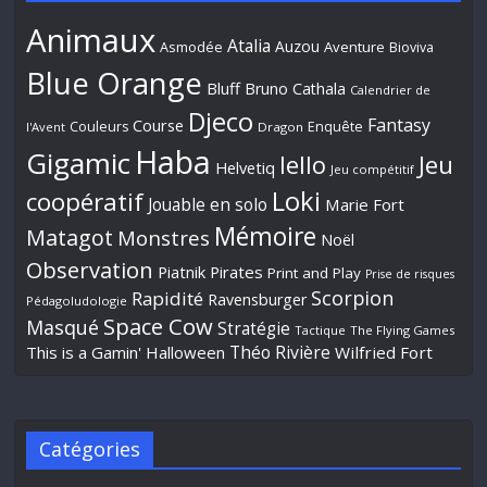
Animaux
Atalia
Auzou
Aventure
Asmodée
Bioviva
Blue Orange
Bluff
Bruno Cathala
Calendrier de
Djeco
Fantasy
Course
Couleurs
Enquête
l'Avent
Dragon
Haba
Gigamic
Jeu
Iello
Helvetiq
Jeu compétitif
Loki
coopératif
Jouable en solo
Marie Fort
Mémoire
Matagot
Monstres
Noël
Observation
Piatnik
Pirates
Print and Play
Prise de risques
Scorpion
Rapidité
Ravensburger
Pédagoludologie
Space Cow
Masqué
Stratégie
Tactique
The Flying Games
Théo Rivière
This is a Gamin' Halloween
Wilfried Fort
Catégories