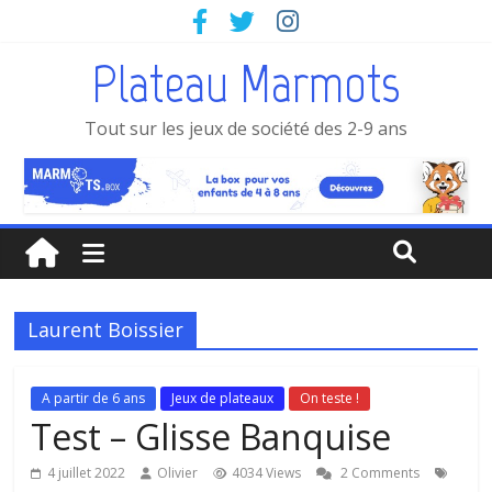
Plateau Marmots
Tout sur les jeux de société des 2-9 ans
Laurent Boissier
A partir de 6 ans
Jeux de plateaux
On teste !
Test – Glisse Banquise
4 juillet 2022
Olivier
4034 Views
2 Comments