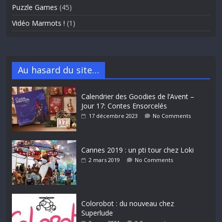
Puzzle Games
(45)
Vidéo Marmots !
(1)
Au hasard du site…
Calendrier des Goodies de l’Avent –
Jour 17: Contes Ensorcelés
17 décembre 2023
No Comments
Cannes 2019 : un pti tour chez Loki
2 mars 2019
No Comments
Colorobot : du nouveau chez
Superlude