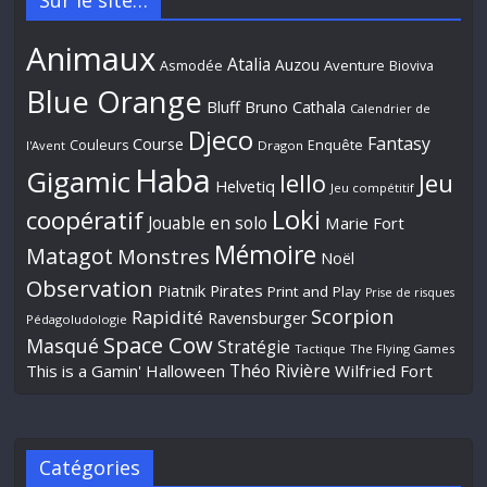
Animaux
Atalia
Auzou
Aventure
Asmodée
Bioviva
Blue Orange
Bluff
Bruno Cathala
Calendrier de
Djeco
Fantasy
Course
Couleurs
Enquête
l'Avent
Dragon
Haba
Gigamic
Jeu
Iello
Helvetiq
Jeu compétitif
Loki
coopératif
Jouable en solo
Marie Fort
Mémoire
Matagot
Monstres
Noël
Observation
Piatnik
Pirates
Print and Play
Prise de risques
Scorpion
Rapidité
Ravensburger
Pédagoludologie
Space Cow
Masqué
Stratégie
Tactique
The Flying Games
Théo Rivière
This is a Gamin' Halloween
Wilfried Fort
Catégories