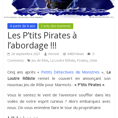
A partir de 6 ans
L'actu des marmots
Les P’tits Pirates à
l’abordage !!!
26 septembre 2021
Vincent
4489 Views
0
,
,
,
Comments
Jeu de Rôle
La Loutre Rôliste
Pirates
Ulule
Cinq ans après «
Petits Détectives de Monstres
»,
La
Loutre Rôliste
remet le couvert en annonçant son
nouveau Jeu de Rôle pour Marmots :
« P’tits Pirates »
.
Vous le sentez le vent de l’aventure souffler dans les
voiles de votre esprit curieux ? Alors embarquez avec
nous. On vous emmène faire le tour du propriétaire.