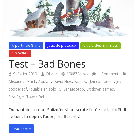
A partir de 8 ans
Jeux de plateaux
L'actu des marmots
On teste !
Test – Bad Bones
9 février 2019
Olivier
10887 Views
1 Comment
,
,
,
,
,
Alexander Brick
Aoulad
David Flies
Fantasy
Jeu compétitif
Jeu
,
,
,
,
coopératif
Jouable en solo
Oliver Mootoo
Sit down games
,
Stratégie
Tower Défense
Du haut de la tour, Shiiznân Khuri scrute l’orée de la forêt. Il
se tient là depuis l’aube, indifférent à
Read more