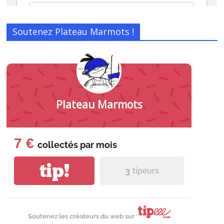
Soutenez Plateau Marmots !
Plateau Marmots
7 €
collectés par
mois
tip!
3
tipeurs
Soutenez les créateurs du web sur