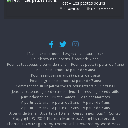
Test – Les petites souris
13 avril 2018
No Comments
L’actu des marmots
Les jeux incontournables
Pour les tout-tout petits (à partir de 2 ans)
Pour les tout petits (à partir de 3 ans)
Pour les petits (à partir de 4 ans)
Pour les marmots (à partir de 5 ans)
Pour les moyens grands (à partir de 6 ans)
Pour les grands marmots (à partir de 7 ans)
Comment choisir un jeu de société pour enfants ?
On teste !
Jeux de plateaux
Jeux de cartes
Jeux d’adresse
Jeux éducatifs
Jeux inclassables
Puzzle Games
L’Âge des Marmots
A partir de 2 ans
A partir de 3 ans
A partir de 4 ans
A partir de 5 ans
A partir de 6 ans
A partir de 7 ans
A partir de 8 ans
A partir de 10 ans
Qui sommes nous ?
Contact
Copyright © 2026
Plateau Marmots
. All rights reserved.
Theme: ColorMag Pro by
ThemeGrill.
. Powered by
WordPress
.