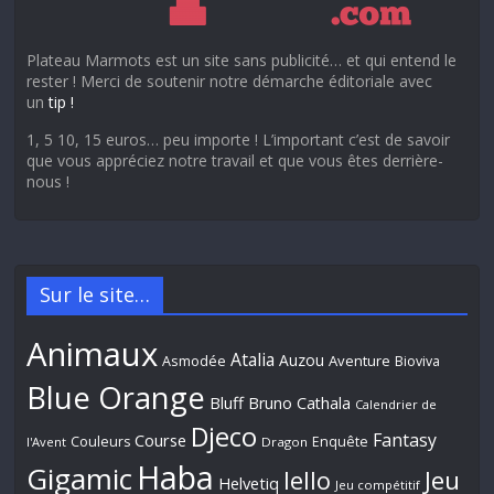
Plateau Marmots est un site sans publicité… et qui entend le
rester ! Merci de soutenir notre démarche éditoriale avec
un
tip !
1, 5 10, 15 euros… peu importe ! L’important c’est de savoir
que vous appréciez notre travail et que vous êtes derrière-
nous !
Sur le site…
Animaux
Atalia
Auzou
Aventure
Asmodée
Bioviva
Blue Orange
Bluff
Bruno Cathala
Calendrier de
Djeco
Fantasy
Course
Couleurs
Enquête
l'Avent
Dragon
Haba
Gigamic
Jeu
Iello
Helvetiq
Jeu compétitif