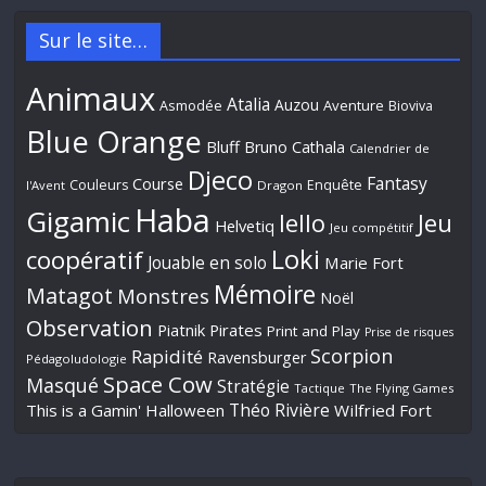
Sur le site…
Animaux
Atalia
Auzou
Aventure
Asmodée
Bioviva
Blue Orange
Bluff
Bruno Cathala
Calendrier de
Djeco
Fantasy
Course
Couleurs
Enquête
l'Avent
Dragon
Haba
Gigamic
Jeu
Iello
Helvetiq
Jeu compétitif
Loki
coopératif
Jouable en solo
Marie Fort
Mémoire
Matagot
Monstres
Noël
Observation
Piatnik
Pirates
Print and Play
Prise de risques
Scorpion
Rapidité
Ravensburger
Pédagoludologie
Space Cow
Masqué
Stratégie
Tactique
The Flying Games
Théo Rivière
This is a Gamin' Halloween
Wilfried Fort