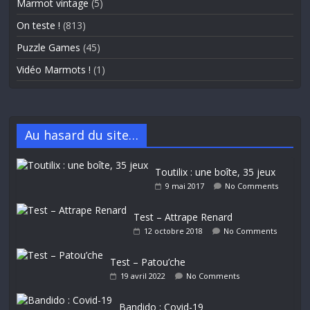
Marmot vintage
(5)
On teste !
(813)
Puzzle Games
(45)
Vidéo Marmots !
(1)
Au hasard du site…
Toutilix : une boîte, 35 jeux
9 mai 2017
No Comments
Test – Attrape Renard
12 octobre 2018
No Comments
Test – Patou’che
19 avril 2022
No Comments
Bandido : Covid-19