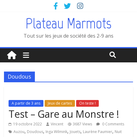
Plateau Marmots
Tout sur les jeux de société des 2-9 ans
Doudous
A partir de 3 ans
Jeux de cartes
On teste !
Test – Gare au Monstre !
19 octobre 2022
Vincent
3687 Views
0 Comments
,
,
,
,
,
Auzou
Doudous
Inga Wilmink
Jouets
Laurène Paumier
Nuit