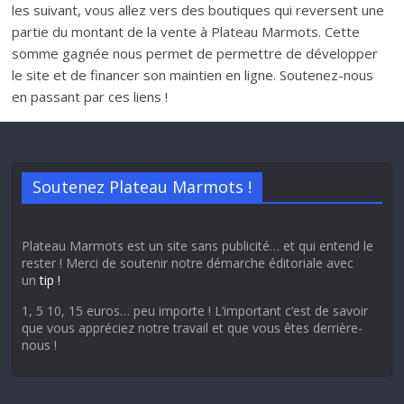
les suivant, vous allez vers des boutiques qui reversent une
partie du montant de la vente à Plateau Marmots. Cette
somme gagnée nous permet de permettre de développer
le site et de financer son maintien en ligne. Soutenez-nous
en passant par ces liens !
Soutenez Plateau Marmots !
Plateau Marmots est un site sans publicité… et qui entend le
rester ! Merci de soutenir notre démarche éditoriale avec
un
tip !
1, 5 10, 15 euros… peu importe ! L’important c’est de savoir
que vous appréciez notre travail et que vous êtes derrière-
nous !