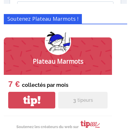
Soutenez Plateau Marmots !
Plateau Marmots
7 €
collectés par
mois
tip!
3
tipeurs
Soutenez les créateurs du web sur