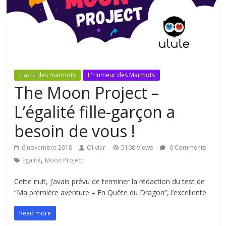
L'actu des marmots
L'Humeur des Marmots
The Moon Project –
L’égalité fille-garçon a
besoin de vous !
6 novembre 2018
Olivier
5108 Views
0 Comments
,
Egalité
Moon Project
Cette nuit, j’avais prévu de terminer la rédaction du test de
“Ma première aventure – En Quête du Dragon”, l’excellente
Read more