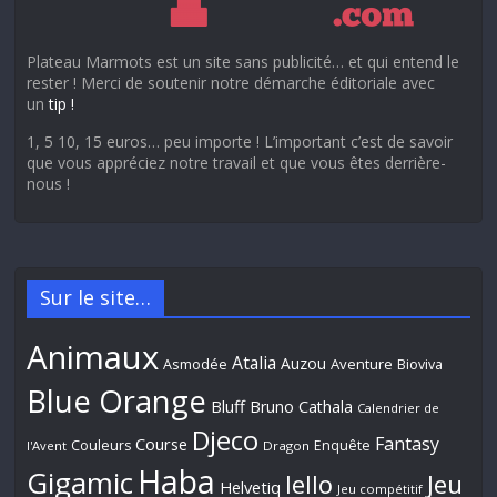
Plateau Marmots est un site sans publicité… et qui entend le
rester ! Merci de soutenir notre démarche éditoriale avec
un
tip !
1, 5 10, 15 euros… peu importe ! L’important c’est de savoir
que vous appréciez notre travail et que vous êtes derrière-
nous !
Sur le site…
Animaux
Atalia
Auzou
Aventure
Asmodée
Bioviva
Blue Orange
Bluff
Bruno Cathala
Calendrier de
Djeco
Fantasy
Course
Couleurs
Enquête
l'Avent
Dragon
Haba
Gigamic
Jeu
Iello
Helvetiq
Jeu compétitif