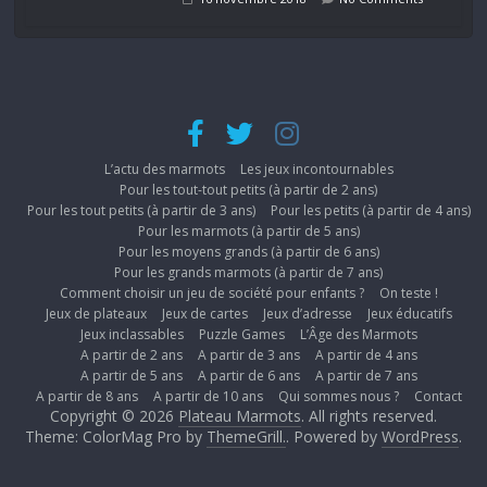
L’actu des marmots
Les jeux incontournables
Pour les tout-tout petits (à partir de 2 ans)
Pour les tout petits (à partir de 3 ans)
Pour les petits (à partir de 4 ans)
Pour les marmots (à partir de 5 ans)
Pour les moyens grands (à partir de 6 ans)
Pour les grands marmots (à partir de 7 ans)
Comment choisir un jeu de société pour enfants ?
On teste !
Jeux de plateaux
Jeux de cartes
Jeux d’adresse
Jeux éducatifs
Jeux inclassables
Puzzle Games
L’Âge des Marmots
A partir de 2 ans
A partir de 3 ans
A partir de 4 ans
A partir de 5 ans
A partir de 6 ans
A partir de 7 ans
A partir de 8 ans
A partir de 10 ans
Qui sommes nous ?
Contact
Copyright © 2026
Plateau Marmots
. All rights reserved.
Theme: ColorMag Pro by
ThemeGrill.
. Powered by
WordPress
.