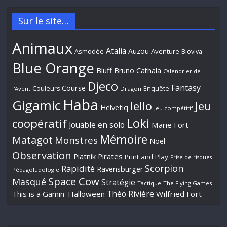
Sur le site…
Animaux
Atalia
Auzou
Aventure
Asmodée
Bioviva
Blue Orange
Bluff
Bruno Cathala
Calendrier de
Djeco
Fantasy
Course
Couleurs
Enquête
l'Avent
Dragon
Haba
Gigamic
Jeu
Iello
Helvetiq
Jeu compétitif
Loki
coopératif
Jouable en solo
Marie Fort
Mémoire
Matagot
Monstres
Noël
Observation
Piatnik
Pirates
Print and Play
Prise de risques
Scorpion
Rapidité
Ravensburger
Pédagoludologie
Space Cow
Masqué
Stratégie
Tactique
The Flying Games
Théo Rivière
This is a Gamin' Halloween
Wilfried Fort