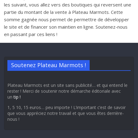
les suivant, vous allez vers des boutiques qui reversent une
partie du montant de la vente à Plateau Marmots. Cette
somme gagnée nous permet de permettre de développer
le site et de financer son maintien en ligne. Soutenez-nous
en passant par ces liens !
Soutenez Plateau Marmots !
Plateau Marmots est un site sans publicité… et qui entend le
rester ! Merci de soutenir notre démarche éditoriale avec
un
tip !
1, 5 10, 15 euros… peu importe ! L’important c’est de savoir
que vous appréciez notre travail et que vous êtes derrière-
nous !