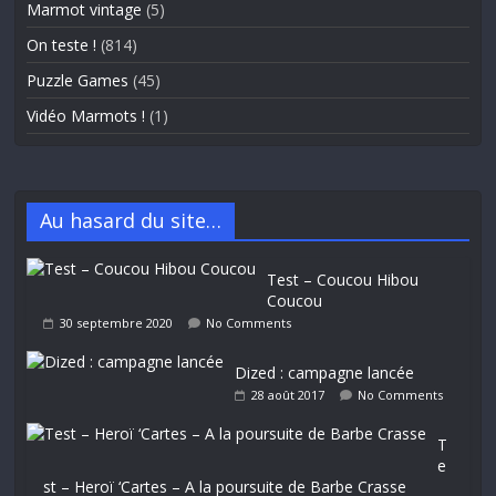
Marmot vintage
(5)
On teste !
(814)
Puzzle Games
(45)
Vidéo Marmots !
(1)
Au hasard du site…
Test – Coucou Hibou
Coucou
30 septembre 2020
No Comments
Dized : campagne lancée
28 août 2017
No Comments
T
e
st – Heroï ‘Cartes – A la poursuite de Barbe Crasse