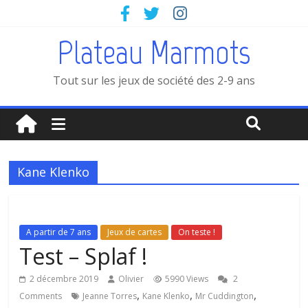
Plateau Marmots
Tout sur les jeux de société des 2-9 ans
Kane Klenko
A partir de 7 ans
Jeux de cartes
On teste !
Test – Splaf !
2 décembre 2019
Olivier
5990 Views
2
,
,
,
Comments
Jeanne Torres
Kane Klenko
Mr Cuddington