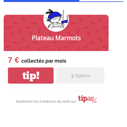
Plateau Marmots
7 €
collectés par
mois
tip!
3
tipeurs
Soutenez les créateurs du web sur