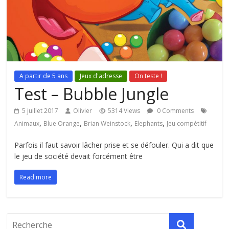
A partir de 5 ans
Jeux d'adresse
On teste !
Test – Bubble Jungle
5 juillet 2017
Olivier
5314 Views
0 Comments
,
,
,
,
Animaux
Blue Orange
Brian Weinstock
Elephants
Jeu compétitif
Parfois il faut savoir lâcher prise et se défouler. Qui a dit que
le jeu de société devait forcément être
Read more