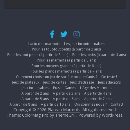
L’actu des marmots
Les jeux incontournables
Pour les tout-tout petits (à partir de 2 ans)
Pour les tout petits (à partir de 3 ans)
Pour les petits (à partir de 4 ans)
Pour les marmots (à partir de 5 ans)
Pour les moyens grands (à partir de 6 ans)
Pour les grands marmots (à partir de 7 ans)
Comment choisir un jeu de société pour enfants ?
On teste !
Jeux de plateaux
Jeux de cartes
Jeux d’adresse
Jeux éducatifs
Jeux inclassables
Puzzle Games
L’Âge des Marmots
A partir de 2 ans
A partir de 3 ans
A partir de 4 ans
A partir de 5 ans
A partir de 6 ans
A partir de 7 ans
A partir de 8 ans
A partir de 10 ans
Qui sommes nous ?
Contact
Copyright © 2026
Plateau Marmots
. All rights reserved.
Theme: ColorMag Pro by
ThemeGrill.
. Powered by
WordPress
.