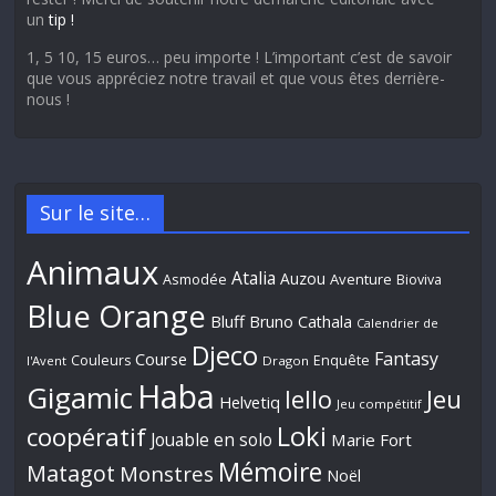
un
tip !
1, 5 10, 15 euros… peu importe ! L’important c’est de savoir
que vous appréciez notre travail et que vous êtes derrière-
nous !
Sur le site…
Animaux
Atalia
Auzou
Aventure
Asmodée
Bioviva
Blue Orange
Bluff
Bruno Cathala
Calendrier de
Djeco
Fantasy
Course
Couleurs
Enquête
l'Avent
Dragon
Haba
Gigamic
Jeu
Iello
Helvetiq
Jeu compétitif
Loki
coopératif
Jouable en solo
Marie Fort
Mémoire
Matagot
Monstres
Noël