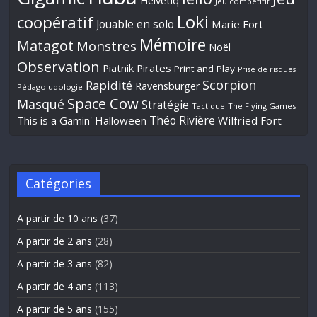
Helvetiq
Jeu compétitif
Loki
coopératif
Jouable en solo
Marie Fort
Mémoire
Matagot
Monstres
Noël
Observation
Piatnik
Pirates
Print and Play
Prise de risques
Scorpion
Rapidité
Ravensburger
Pédagoludologie
Space Cow
Masqué
Stratégie
Tactique
The Flying Games
Théo Rivière
This is a Gamin' Halloween
Wilfried Fort
Catégories
A partir de 10 ans
(37)
A partir de 2 ans
(28)
A partir de 3 ans
(82)
A partir de 4 ans
(113)
A partir de 5 ans
(155)