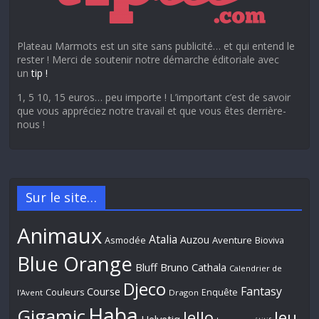
Plateau Marmots est un site sans publicité… et qui entend le
rester ! Merci de soutenir notre démarche éditoriale avec
un
tip !
1, 5 10, 15 euros… peu importe ! L’important c’est de savoir
que vous appréciez notre travail et que vous êtes derrière-
nous !
Sur le site…
Animaux
Atalia
Auzou
Aventure
Asmodée
Bioviva
Blue Orange
Bluff
Bruno Cathala
Calendrier de
Djeco
Fantasy
Course
Couleurs
Enquête
l'Avent
Dragon
Haba
Gigamic
Jeu
Iello