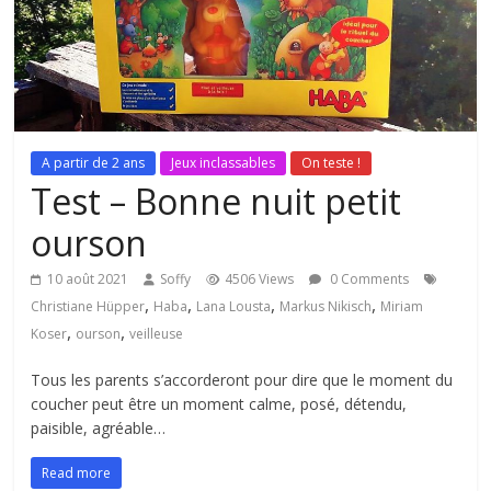
A partir de 2 ans
Jeux inclassables
On teste !
Test – Bonne nuit petit
ourson
10 août 2021
Soffy
4506 Views
0 Comments
,
,
,
,
Christiane Hüpper
Haba
Lana Lousta
Markus Nikisch
Miriam
,
,
Koser
ourson
veilleuse
Tous les parents s’accorderont pour dire que le moment du
coucher peut être un moment calme, posé, détendu,
paisible, agréable…
Read more