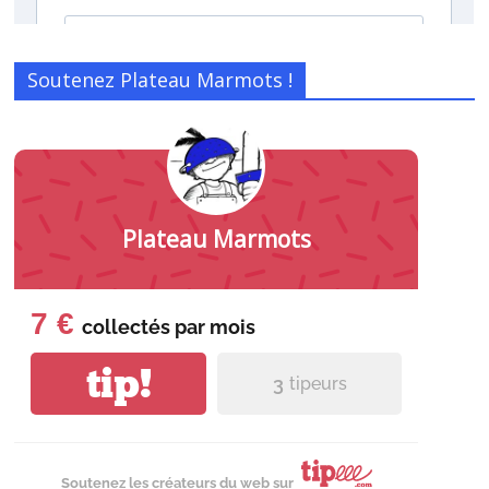
Soutenez Plateau Marmots !
Plateau Marmots
7 €
collectés par
mois
tip!
3
tipeurs
Soutenez les créateurs du web sur