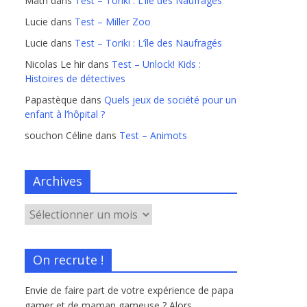
Math
dans
Test – Toriki : L’île des Naufragés
Lucie
dans
Test – Miller Zoo
Lucie
dans
Test – Toriki : L’île des Naufragés
Nicolas Le hir
dans
Test – Unlock! Kids :
Histoires de détectives
Papastèque
dans
Quels jeux de société pour un
enfant à l’hôpital ?
souchon Céline
dans
Test – Animots
Archives
On recrute !
Envie de faire part de votre expérience de papa
gamer et de maman gameuse ? Alors