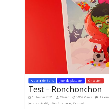
A partir de 6 ans
Jeux de plateaux
On teste !
Test – Ronchonchon
15 février 2021
Olivier
5962 Views
1 Com
,
,
Jeu coopératif
Julien Prothière
Zazimut