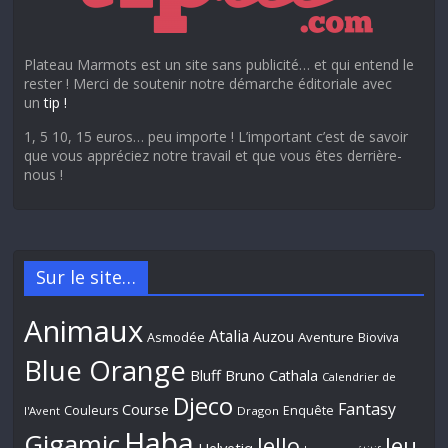
Plateau Marmots est un site sans publicité… et qui entend le
rester ! Merci de soutenir notre démarche éditoriale avec
un
tip !
1, 5 10, 15 euros… peu importe ! L’important c’est de savoir
que vous appréciez notre travail et que vous êtes derrière-
nous !
Sur le site…
Animaux
Atalia
Auzou
Aventure
Asmodée
Bioviva
Blue Orange
Bluff
Bruno Cathala
Calendrier de
Djeco
Fantasy
Course
Couleurs
Enquête
l'Avent
Dragon
Haba
Gigamic
Jeu
Iello