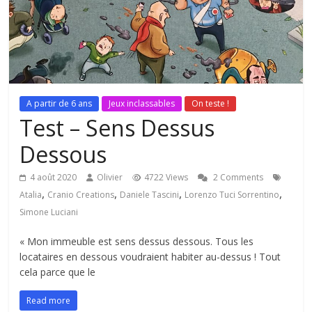
A partir de 6 ans
Jeux inclassables
On teste !
Test – Sens Dessus
Dessous
4 août 2020
Olivier
4722 Views
2 Comments
,
,
,
,
Atalia
Cranio Creations
Daniele Tascini
Lorenzo Tuci Sorrentino
Simone Luciani
« Mon immeuble est sens dessus dessous. Tous les
locataires en dessous voudraient habiter au-dessus ! Tout
cela parce que le
Read more