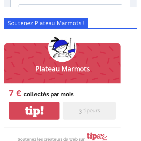
Soutenez Plateau Marmots !
Plateau Marmots
7 €
collectés par
mois
tip!
3
tipeurs
Soutenez les créateurs du web sur