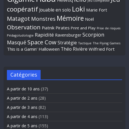
Helvetiq
Jeu compétitif
Loki
coopératif
Jouable en solo
Marie Fort
Mémoire
Matagot
Monstres
Noël
Observation
Piatnik
Pirates
Print and Play
Prise de risques
Scorpion
Rapidité
Ravensburger
Pédagoludologie
Space Cow
Masqué
Stratégie
Tactique
The Flying Games
Théo Rivière
This is a Gamin' Halloween
Wilfried Fort
Catégories
A partir de 10 ans
(37)
A partir de 2 ans
(28)
A partir de 3 ans
(82)
A partir de 4 ans
(113)
A partir de 5 ans
(155)