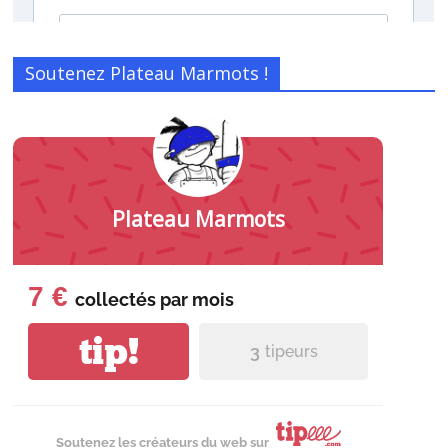
Soutenez Plateau Marmots !
Plateau Marmots
7 €
collectés par
mois
tip!
3
tipeurs
Soutenez les créateurs du web sur