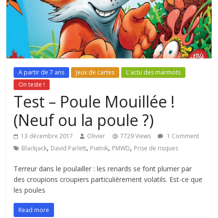
A partir de 7 ans
Jeux de cartes
L'actu des marmots
On teste !
Test – Poule Mouillée !
(Neuf ou la poule ?)
13 décembre 2017
Olivier
7729 Views
1 Comment
,
,
,
,
Blackjack
David Parlett
Piatnik
PMWD
Prise de risques
Terreur dans le poulailler : les renards se font plumer par
des croupions croupiers particulièrement volatils. Est-ce que
les poules
Read more