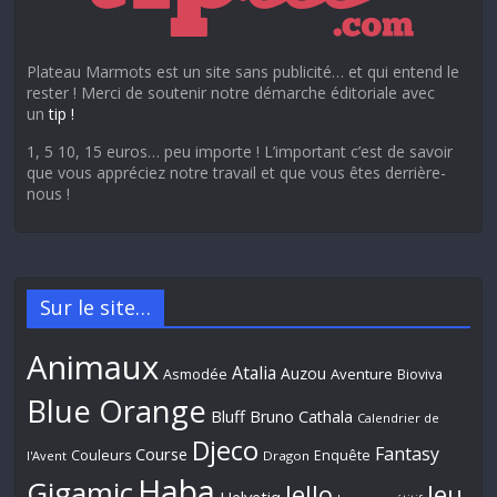
Plateau Marmots est un site sans publicité… et qui entend le
rester ! Merci de soutenir notre démarche éditoriale avec
un
tip !
1, 5 10, 15 euros… peu importe ! L’important c’est de savoir
que vous appréciez notre travail et que vous êtes derrière-
nous !
Sur le site…
Animaux
Atalia
Auzou
Aventure
Asmodée
Bioviva
Blue Orange
Bluff
Bruno Cathala
Calendrier de
Djeco
Fantasy
Course
Couleurs
Enquête
l'Avent
Dragon
Haba
Gigamic
Jeu
Iello