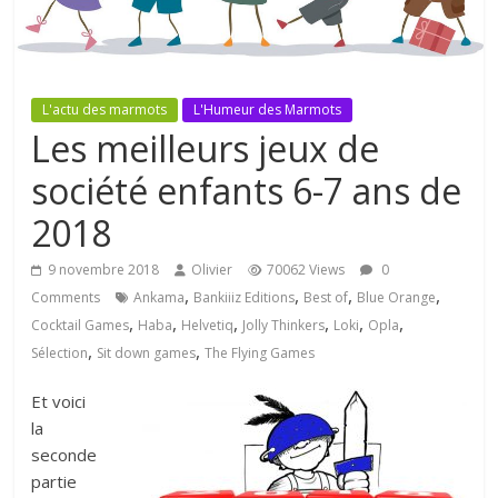
L'actu des marmots
L'Humeur des Marmots
Les meilleurs jeux de
société enfants 6-7 ans de
2018
9 novembre 2018
Olivier
70062 Views
0
,
,
,
,
Comments
Ankama
Bankiiiz Editions
Best of
Blue Orange
,
,
,
,
,
,
Cocktail Games
Haba
Helvetiq
Jolly Thinkers
Loki
Opla
,
,
Sélection
Sit down games
The Flying Games
Et voici
la
seconde
partie