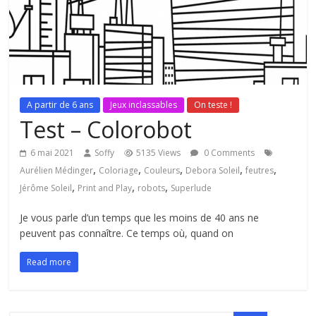
A partir de 6 ans
Jeux inclassables
On teste !
Test – Colorobot
6 mai 2021
Soffy
5135 Views
0 Comments
,
,
,
,
,
Aurélien Médinger
Coloriage
Couleurs
Debora Soleil
feutres
,
,
,
Jérôme Soleil
Print and Play
robots
Superlude
Je vous parle d’un temps que les moins de 40 ans ne
peuvent pas connaître. Ce temps où, quand on
Read more