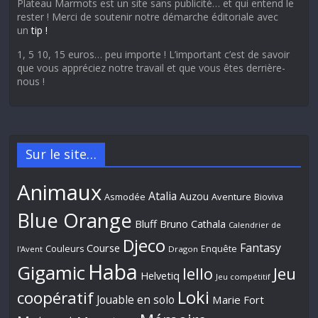
Plateau Marmots est un site sans publicité… et qui entend le
rester ! Merci de soutenir notre démarche éditoriale avec
un
tip !
1, 5 10, 15 euros… peu importe ! L’important c’est de savoir
que vous appréciez notre travail et que vous êtes derrière-
nous !
Sur le site…
Animaux
Atalia
Auzou
Aventure
Asmodée
Bioviva
Blue Orange
Bluff
Bruno Cathala
Calendrier de
Djeco
Fantasy
Course
Couleurs
Enquête
l'Avent
Dragon
Haba
Gigamic
Jeu
Iello
Helvetiq
Jeu compétitif
Loki
coopératif
Jouable en solo
Marie Fort