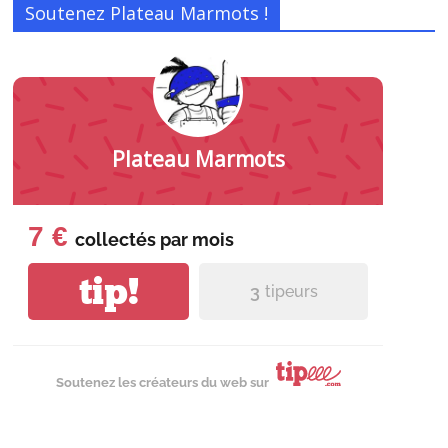
Soutenez Plateau Marmots !
Plateau Marmots
7 €
collectés par
mois
tip!
3
tipeurs
Soutenez les créateurs du web sur