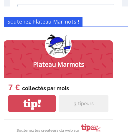
Soutenez Plateau Marmots !
Plateau Marmots
7 €
collectés par
mois
tip!
3
tipeurs
Soutenez les créateurs du web sur