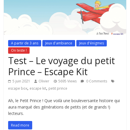
A partir de 3 ans
Jeux d'ambiance
Jeux d'énigmes
On teste !
Test – Le voyage du petit
Prince – Escape Kit
5 juin 2021
Olivier
5695 Views
0 Comments
,
,
escape box
escape kit
petit prince
Ah, le Petit Prince ! Que voilà une bouleversante histoire qui
aura marqué des générations de petits (et de grands !)
lecteurs.
Read more