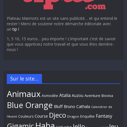
Plateau Marmots est un site sans publicité… et qui entend le
rester ! Merci de soutenir notre démarche éditoriale avec
un
tip !
1, 5 10, 15 euros… peu importe ! L’important c’est de savoir
que vous appréciez notre travail et que vous êtes derrière-
nous !
Sur le site…
Animaux
Atalia
Auzou
Aventure
Asmodée
Bioviva
Blue Orange
Bluff
Bruno Cathala
Calendrier de
Djeco
Fantasy
Course
Couleurs
Enquête
l'Avent
Dragon
Haba
Gigamic
Jeu
Iello