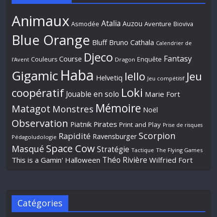
Animaux
Atalia
Auzou
Aventure
Asmodée
Bioviva
Blue Orange
Bluff
Bruno Cathala
Calendrier de
Djeco
Fantasy
Course
Couleurs
Enquête
l'Avent
Dragon
Haba
Gigamic
Jeu
Iello
Helvetiq
Jeu compétitif
Loki
coopératif
Jouable en solo
Marie Fort
Mémoire
Matagot
Monstres
Noël
Observation
Piatnik
Pirates
Print and Play
Prise de risques
Scorpion
Rapidité
Ravensburger
Pédagoludologie
Space Cow
Masqué
Stratégie
Tactique
The Flying Games
Théo Rivière
This is a Gamin' Halloween
Wilfried Fort
Catégories