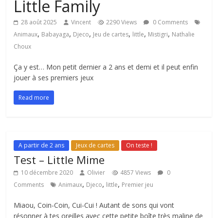
Little Family
28 août 2025
Vincent
2290 Views
0 Comments
,
,
,
,
,
,
Animaux
Babayaga
Djeco
Jeu de cartes
little
Mistigri
Nathalie
Choux
Ça y est… Mon petit dernier a 2 ans et demi et il peut enfin
jouer à ses premiers jeux
Read more
A partir de 2 ans
Jeux de cartes
On teste !
Test – Little Mime
10 décembre 2020
Olivier
4857 Views
0
,
,
,
Comments
Animaux
Djeco
little
Premier jeu
Miaou, Coin-Coin, Cui-Cui ! Autant de sons qui vont
résonner à tes oreilles avec cette petite boîte très maline de